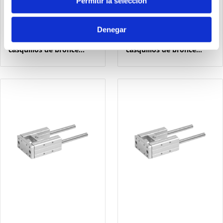
Permitir la selección
1320.32.30.GLB
1320.32.300.GLB
Denegar
Unidad de guidado Ø32
Unidad de guidado Ø32
carrera 30 ISO 15552 con
carrera 300 ISO 15552 con
casquillos de bronce
casquillos de bronce
sinterizado
sinterizado