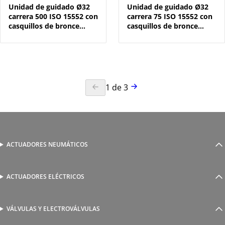
Unidad de guidado Ø32
Unidad de guidado Ø32
carrera 500 ISO 15552 con
carrera 75 ISO 15552 con
casquillos de bronce
casquillos de bronce
sinterizado
sinterizado
1
de
3
ACTUADORES NEUMÁTICOS
Cilindros neumáticos
Cilindros sin vástago
Actuadores guiados
ACTUADORES ELÉCTRICOS
Serie 1800 de cilindros eléctricos
Actuadores rotativos
AutomationWare
Pinzas neumáticas
VÁLVULAS Y ELECTROVÁLVULAS
Accionamiento manual y mecánico
Amarre