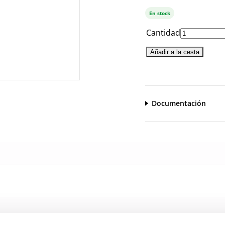
En stock
Cantidad
Añadir a la cesta
Documentación
CatalogoGeneral-EN.pdf
Serie_1260_1320.pdf