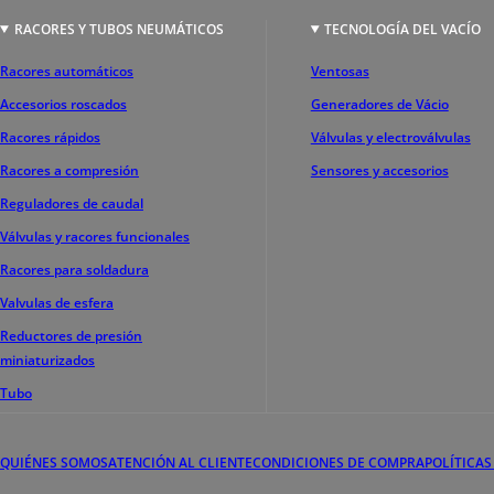
RACORES Y TUBOS NEUMÁTICOS
TECNOLOGÍA DEL VACÍO
Racores automáticos
Ventosas
Accesorios roscados
Generadores de Vácio
Racores rápidos
Válvulas y electroválvulas
Racores a compresión
Sensores y accesorios
Reguladores de caudal
Válvulas y racores funcionales
Racores para soldadura
Valvulas de esfera
Reductores de presión
miniaturizados
Tubo
QUIÉNES SOMOS
ATENCIÓN AL CLIENTE
CONDICIONES DE COMPRA
POLÍTICAS