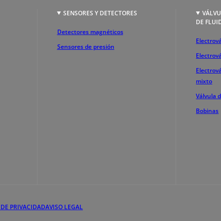
SENSORES Y DETECTORES
VÁLVU
DE FLUI
Detectores magnéticos
Electrová
Sensores de presión
Electrov
Electrov
mixto
Válvula 
Bobinas
 DE PRIVACIDAD
AVISO LEGAL