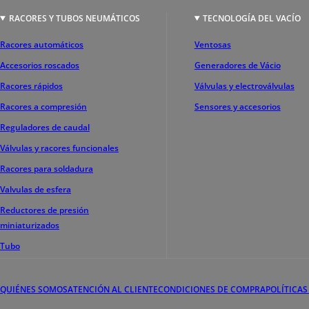
RACORES Y TUBOS NEUMÁTICOS
TECNOLOGÍA DEL VACÍO
Racores automáticos
Ventosas
Accesorios roscados
Generadores de Vácio
Racores rápidos
Válvulas y electroválvulas
Racores a compresión
Sensores y accesorios
Reguladores de caudal
Válvulas y racores funcionales
Racores para soldadura
Valvulas de esfera
Reductores de presión
miniaturizados
Tubo
QUIÉNES SOMOS
ATENCIÓN AL CLIENTE
CONDICIONES DE COMPRA
POLÍTICAS