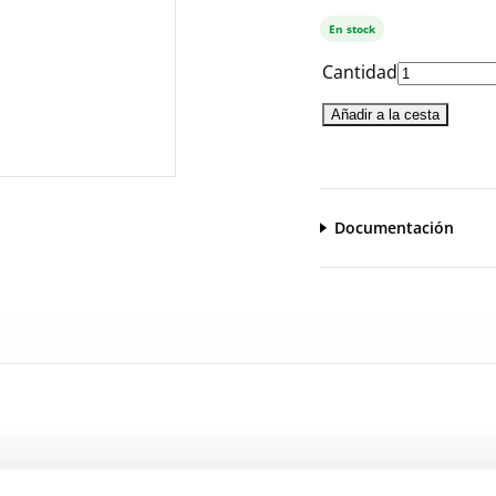
En stock
Cantidad
Añadir a la cesta
Documentación
CatalogoGeneral-EN.pdf
Serie_1260_1320.pdf