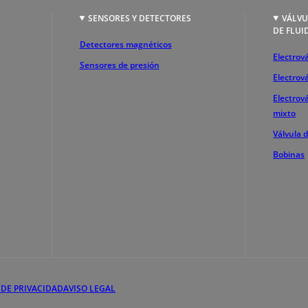
SENSORES Y DETECTORES
VÁLVU
DE FLUI
Detectores magnéticos
Electrová
Sensores de presión
Electrov
Electrov
mixto
Válvula 
Bobinas
 DE PRIVACIDAD
AVISO LEGAL