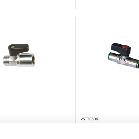
VSTT0606
era con roscas paralelas
Válvula esfera de tubo - tu
o - G1/4" hembra