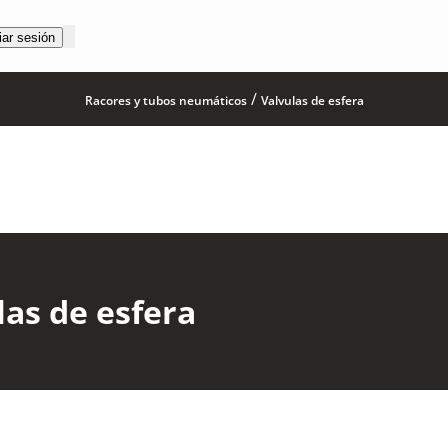
iar sesión
/
Racores y tubos neumáticos
Valvulas de esfera
las de esfera