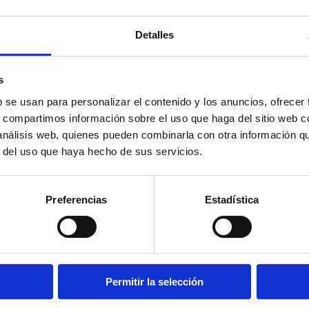
Detalles
s
b se usan para personalizar el contenido y los anuncios, ofrecer
s, compartimos información sobre el uso que haga del sitio web 
 análisis web, quienes pueden combinarla con otra información q
r del uso que haya hecho de sus servicios.
Preferencias
Estadística
6001212
era de tubo - tubo Ø4
Válvula hembra - hembra c
rosca G1/2" BSPP
Permitir la selección