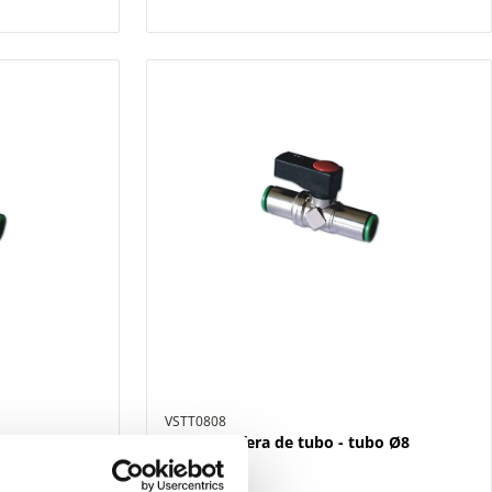
VSTT0808
bo Ø6
Válvula esfera de tubo - tubo Ø8