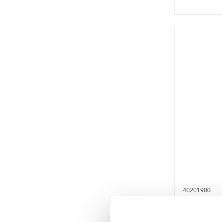
40201900
Válvula esf
G1/4" mach