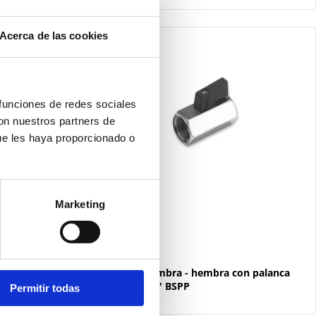
Acerca de las cookies
 funciones de redes sociales
con nuestros partners de
ue les haya proporcionado o
Marketing
6001414
on palanca
Válvula hembra - hembra con palanca
rosca G1/4" BSPP
Permitir todas