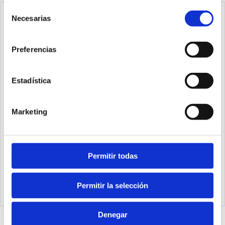
Selección
Necesarias
de
consentimiento
Preferencias
Estadística
Marketing
Permitir todas
1393.63.400.01
Cilindro steel line Ø63 carrera 400 versión base magnético,
Permitir la selección
juntas PUR y doble efecto
Denegar