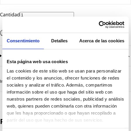
Cantidad
Añadir a la cesta
Consentimiento
Detalles
Acerca de las cookies
Documentación
2
documentos disponibles
Esta página web usa cookies
CatalogoGeneral-EN.pdf
Descargar
Las cookies de este sitio web se usan para personalizar
Serie_1260_1320.pdf
Descargar
el contenido y los anuncios, ofrecer funciones de redes
Información destacada
Detalles técnicos
Vista 3D
sociales y analizar el tráfico. Además, compartimos
información sobre el uso que haga del sitio web con
nuestros partners de redes sociales, publicidad y análisis
web, quienes pueden combinarla con otra información
que les haya proporcionado o que hayan recopilado a
Productos destacados
partir del uso que haya hecho de sus servicios.