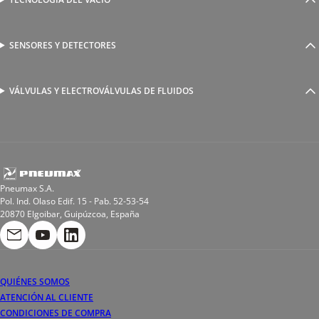
Ventosas
Racores a compresión
Generadores de Vácio
Reguladores de caudal
Válvulas y electroválvulas
SENSORES Y DETECTORES
Detectores magnéticos
Válvulas y racores funcionales
Sensores y accesorios
Sensores de presión
Racores para soldadura
VÁLVULAS Y ELECTROVÁLVULAS DE FLUIDOS
Electroválvulas de acción directa
Valvulas de esfera
Electroválvulas de mando asistido
Reductores de presión miniaturizados
Electroválvulas de accionamiento mixto
Tubo
Válvula de asiento inclinado
Bobinas
Pneumax S.A.
Pol. Ind. Olaso Edif. 15 - Pab. 52-53-54
20870 Elgoibar, Guipúzcoa, España
QUIÉNES SOMOS
ATENCIÓN AL CLIENTE
CONDICIONES DE COMPRA