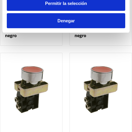
Permitir la selección
104.32.6.22-2.LA
104.32.6.22-2.LC
Denegar
Microválvula 3/2
Microválvula 3/2
pulsador digital - muelle
pulsador digital - muelle
negro
negro