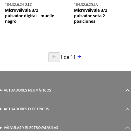
104.32.6.24-2.LC
104.32.6.25.LA
Microválvula 3/2
Microválvula 3/2
pulsador digital - muelle
pulsador seta 2
negro
posiciones
1
de
11
ACTUADORES NEUMÁTICOS
Cilindros neumáticos
Cilindros sin vástago
Actuadores guiados
ACTUADORES ELÉCTRICOS
Serie 1800 de cilindros eléctricos
Actuadores rotativos
AutomationWare
Pinzas neumáticas
VÁLVULAS Y ELECTROVÁLVULAS
Accionamiento manual y mecánico