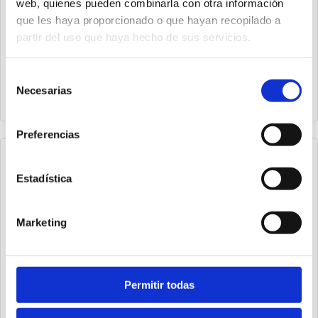
web, quienes pueden combinarla con otra información
que les haya proporcionado o que hayan recopilado a
partir del uso que haya hecho de sus servicios.
104.32.6.22-1.LC
104.32.6.22-1.PC
Microválvula 3/2
Microválvula 3/2
Selección
pulsador digital - muelle
pulsador digital - muelle
Necesarias
de
rojo
rojo
consentimiento
Preferencias
Estadística
Marketing
Permitir todas