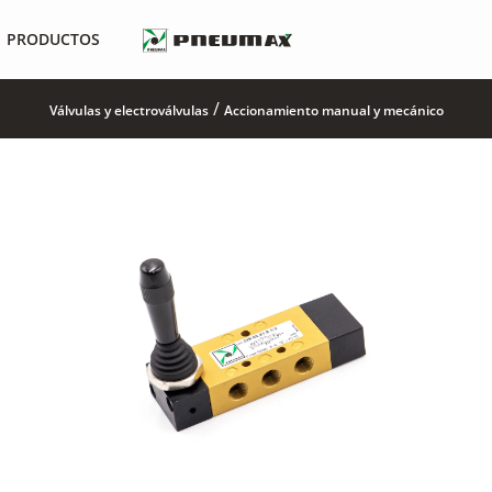
PRODUCTOS
/
Válvulas y electroválvulas
Accionamiento manual y mecánico