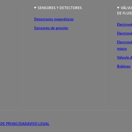
SENSORES Y DETECTORES
VÁLVU
DE FLUI
Detectores magnéticos
Electrová
Sensores de presión
Electrov
Electrov
mixto
Válvula 
Bobinas
 DE PRIVACIDAD
AVISO LEGAL