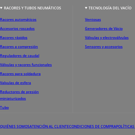
RACORES Y TUBOS NEUMÁTICOS
TECNOLOGÍA DEL VACÍO
Racores automáticos
Ventosas
Accesorios roscados
Generadores de Vácio
Racores rápidos
Válvulas y electroválvulas
Racores a compresión
Sensores y accesorios
Reguladores de caudal
Válvulas y racores funcionales
Racores para soldadura
Valvulas de esfera
Reductores de presión
miniaturizados
Tubo
QUIÉNES SOMOS
ATENCIÓN AL CLIENTE
CONDICIONES DE COMPRA
POLÍTICAS