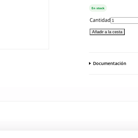
En stock
Cantidad
Añadir a la cesta
Documentación
CatalogoGeneral-EN.pdf
Serie_1260_1320.pdf