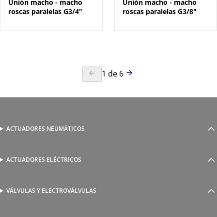
Unión macho - macho
Unión macho - macho
roscas paralelas G3/4"
roscas paralelas G3/8"
1
de
6
ACTUADORES NEUMÁTICOS
Cilindros neumáticos
Cilindros sin vástago
Actuadores guiados
ACTUADORES ELÉCTRICOS
Serie 1800 de cilindros eléctricos
Actuadores rotativos
AutomationWare
Pinzas neumáticas
VÁLVULAS Y ELECTROVÁLVULAS
Accionamiento manual y mecánico
Amarre
Accionamiento neumático