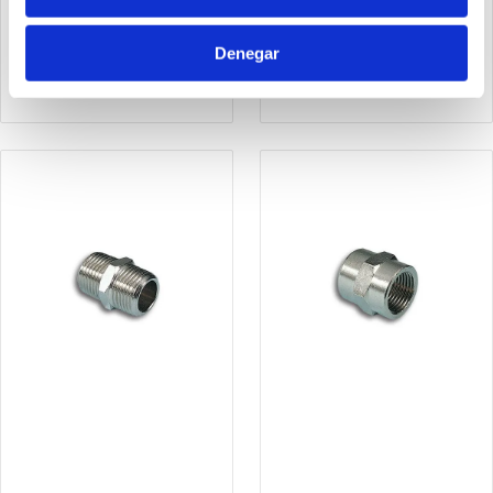
1023434
1023812
Unión macho - macho
Unión macho - macho
Denegar
roscas cónicas G3/4"
roscas cónicas G1/2"
G3/4"
G3/8"