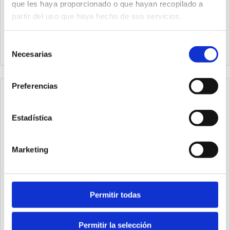
que les haya proporcionado o que hayan recopilado a
partir del uso que haya hecho de sus servicios.
1021814
1021818
Unión macho - macho
Unión macho - macho
roscas cónicas G1/4"
Selección
roscas cónicas G1/8"
G1/8"
Necesarias
de
consentimiento
Preferencias
Estadística
Marketing
Permitir todas
Permitir la selección