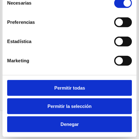
Necesarias
de
consentimiento
Preferencias
Estadística
Marketing
K5730.128.48.PN
Permitir todas
Módulo PROFINET 128IN-128OUT (48 fijos)
Permitir la selección
Denegar