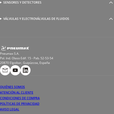
Reguladores de caudal
Válvulas y electroválvulas
SENSORES Y DETECTORES
Detectores magnéticos
Válvulas y racores funcionales
Sensores y accesorios
Sensores de presión
Racores para soldadura
VÁLVULAS Y ELECTROVÁLVULAS DE FLUIDOS
Electroválvulas de acción directa
Valvulas de esfera
Electroválvulas de mando asistido
Reductores de presión miniaturizados
Electroválvulas de accionamiento mixto
Tubo
Válvula de asiento inclinado
Bobinas
Pneumax S.A.
Pol. Ind. Olaso Edif. 15 - Pab. 52-53-54
20870 Elgoibar, Guipúzcoa, España
QUIÉNES SOMOS
ATENCIÓN AL CLIENTE
CONDICIONES DE COMPRA
POLÍTICAS DE PRIVACIDAD
AVISO LEGAL