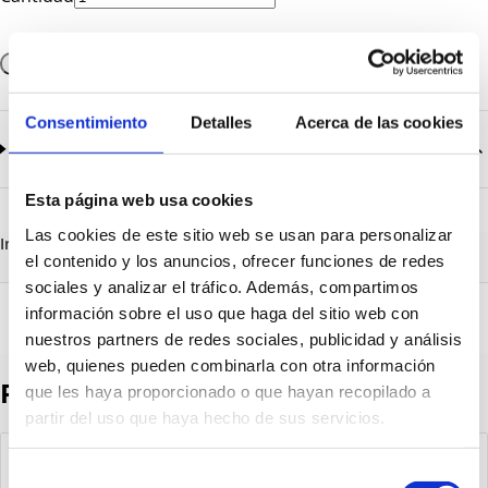
Añadir a la cesta
Consentimiento
Detalles
Acerca de las cookies
Documentación
2
documentos disponibles
Esta página web usa cookies
CatalogoGeneral-EN.pdf
Descargar
Serie_104.pdf
Descargar
Las cookies de este sitio web se usan para personalizar
Información destacada
Detalles técnicos
Vista 3D
el contenido y los anuncios, ofrecer funciones de redes
sociales y analizar el tráfico. Además, compartimos
información sobre el uso que haga del sitio web con
nuestros partners de redes sociales, publicidad y análisis
web, quienes pueden combinarla con otra información
Productos destacados
que les haya proporcionado o que hayan recopilado a
partir del uso que haya hecho de sus servicios.
Selección