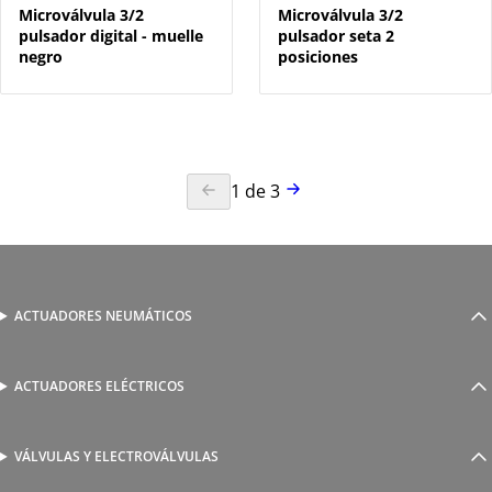
Microválvula 3/2
Microválvula 3/2
pulsador digital - muelle
pulsador seta 2
negro
posiciones
1
de
3
ACTUADORES NEUMÁTICOS
Cilindros neumáticos
Cilindros sin vástago
Actuadores guiados
ACTUADORES ELÉCTRICOS
Serie 1800 de cilindros eléctricos
Actuadores rotativos
AutomationWare
Pinzas neumáticas
VÁLVULAS Y ELECTROVÁLVULAS
Accionamiento manual y mecánico
Amarre