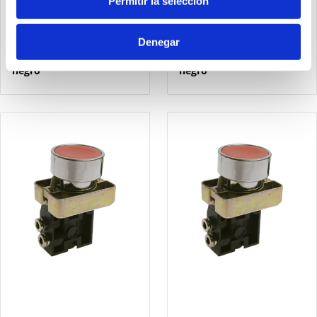
Permitir la selección
104.32.6.22-2.LA
104.32.6.22-2.LC
Denegar
Microválvula 3/2
Microválvula 3/2
pulsador digital - muelle
pulsador digital - muelle
negro
negro