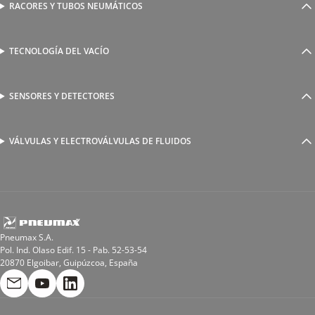
Válvulas y electroválvulas ISO 5599/1
Multiplicadores de presión
RACORES Y TUBOS NEUMÁTICOS
Racores automáticos
Válvulas y electroválvulas NAMUR
Accesorios roscados
Válvulas complementarias
Racores rápidos
TECNOLOGÍA DEL VACÍO
Ventosas
Racores a compresión
Generadores de Vácio
Reguladores de caudal
Válvulas y electroválvulas
SENSORES Y DETECTORES
Detectores magnéticos
Válvulas y racores funcionales
Sensores y accesorios
Sensores de presión
Racores para soldadura
VÁLVULAS Y ELECTROVÁLVULAS DE FLUIDOS
Electroválvulas de acción directa
Valvulas de esfera
Electroválvulas de mando asistido
Reductores de presión miniaturizados
Electroválvulas de accionamiento mixto
Tubo
Válvula de asiento inclinado
Bobinas
Pneumax S.A.
Pol. Ind. Olaso Edif. 15 - Pab. 52-53-54
20870 Elgoibar, Guipúzcoa, España