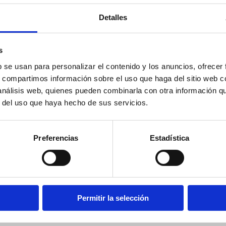
Detalles
s
b se usan para personalizar el contenido y los anuncios, ofrecer
s, compartimos información sobre el uso que haga del sitio web 
 análisis web, quienes pueden combinarla con otra información q
r del uso que haya hecho de sus servicios.
Preferencias
Estadística
W
PA111008-W
liamida Rilsan PA11 amarillo
Tubo de poliamida Rilsan 
a de 100 m
Ø10x8 bobina de 100 m
Permitir la selección