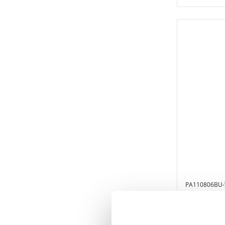
PA110806BU
Tubo de po
Ø8x6 bobin