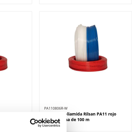
PA110806R-W
PA11 verde
Tubo de poliamida Rilsan PA11 rojo
Ø8x6 bobina de 100 m