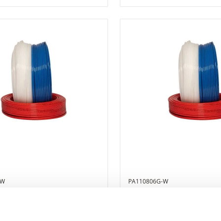
-W
PA110806G-W
liamida Rilsan PA11 azul
Tubo de poliamida Rilsan 
a de 100 m
Ø8x6 bobina de 100 m