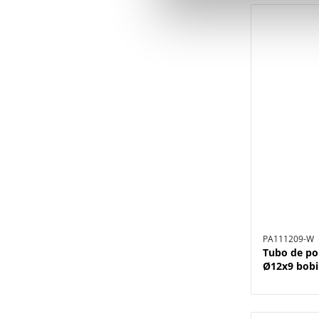
PA111209-W
Tubo de po
Ø12x9 bobi