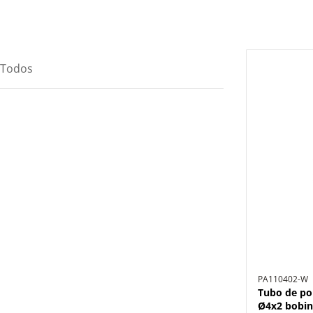
Todos
PA110402-W
Tubo de po
Ø4x2 bobin