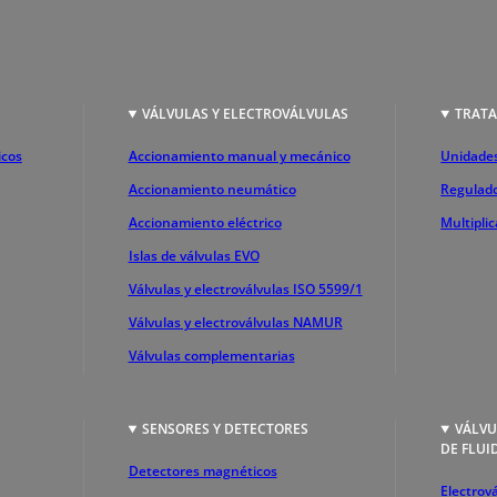
S
VÁLVULAS Y ELECTROVÁLVULAS
TRATA
icos
Accionamiento manual y mecánico
Unidades
Accionamiento neumático
Regulado
Accionamiento eléctrico
Multipli
Islas de válvulas EVO
Válvulas y electroválvulas ISO 5599/1
Válvulas y electroválvulas NAMUR
Válvulas complementarias
SENSORES Y DETECTORES
VÁLVU
DE FLUI
Detectores magnéticos
Electrová