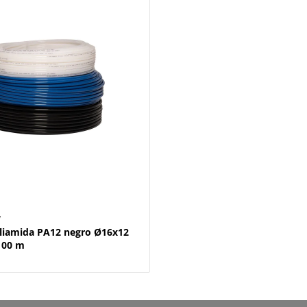
W
liamida PA12 negro Ø16x12
100 m