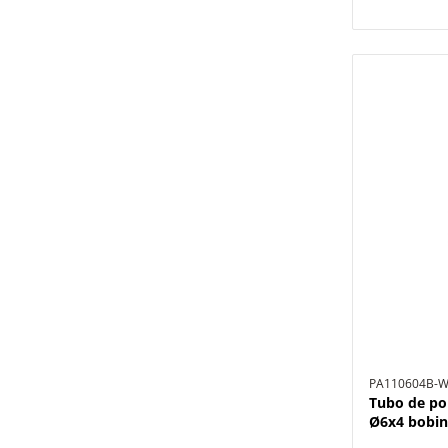
PA110604B-
Tubo de po
Ø6x4 bobin