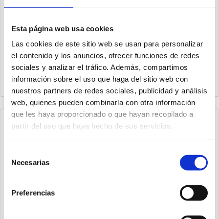
Esta página web usa cookies
Las cookies de este sitio web se usan para personalizar
el contenido y los anuncios, ofrecer funciones de redes
50418
50A14B
sociales y analizar el tráfico. Además, compartimos
Válvula corredera con
Banjo G1/4" bidireccional
rosca paralela G1/8"
información sobre el uso que haga del sitio web con
nuestros partners de redes sociales, publicidad y análisis
web, quienes pueden combinarla con otra información
que les haya proporcionado o que hayan recopilado a
partir del uso que haya hecho de sus servicios.
Selección
Necesarias
de
consentimiento
Preferencias