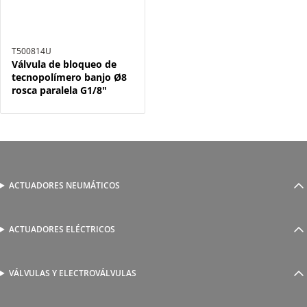
T500814U
Válvula de bloqueo de
tecnopolímero banjo Ø8
rosca paralela G1/8"
ACTUADORES NEUMÁTICOS
Cilindros neumáticos
Cilindros sin vástago
Actuadores guiados
ACTUADORES ELÉCTRICOS
Serie 1800 de cilindros eléctricos
Actuadores rotativos
AutomationWare
Pinzas neumáticas
VÁLVULAS Y ELECTROVÁLVULAS
Accionamiento manual y mecánico
Amarre
Accionamiento neumático