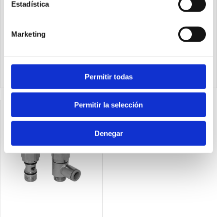
Estadística
Marketing
50A14U
50G1212U
Banjo G1/4"
Válvula de bloqueo de
unidireccional
metal banjo G1/2"
Permitir todas
Permitir la selección
Denegar