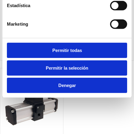
Estadística
Marketing
1740.50.NR
1763.80.N
Multiplicador de presión
Multiplicador de presión
Ø40 con regulador
Ø63
Permitir todas
Permitir la selección
Denegar