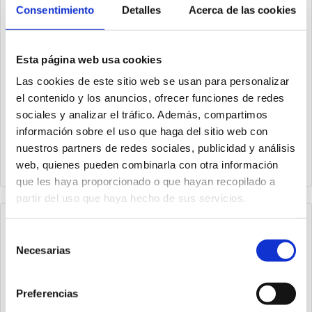
Consentimiento
Detalles
Acerca de las cookies
Esta página web usa cookies
Las cookies de este sitio web se usan para personalizar
el contenido y los anuncios, ofrecer funciones de redes
sociales y analizar el tráfico. Además, compartimos
2400.37.05.00
2400.37.10.10
información sobre el uso que haga del sitio web con
Cable completo de 5 m
Cable completo de 3 m
nuestros partners de redes sociales, publicidad y análisis
con conector en línea, 37
con conector en línea, 37
polos, IP40
polos, IP65
web, quienes pueden combinarla con otra información
que les haya proporcionado o que hayan recopilado a
partir del uso que haya hecho de sus servicios.
Selección
Necesarias
de
consentimiento
Preferencias