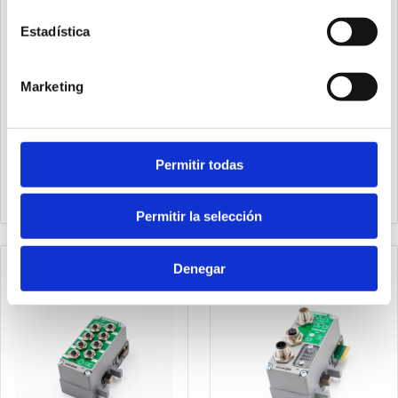
Estadística
Marketing
5312D.M04.00
5312A.F04.00
Conector recto M12D 4P
Permitir todas
Conector de alimentación
macho para bus
recto M12A 4P hembra
EtherCAT®, PROFINET 10
RT y EtherNet/lP
Permitir la selección
Denegar