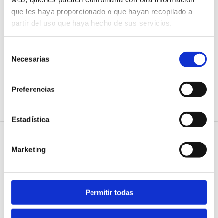
que les haya proporcionado o que hayan recopilado a
partir del uso que haya hecho de sus servicios.
Selección
Necesarias
de
1320.40.51BS
1320.50.51BS
consentimiento
Blocavástago para
Blocavástago para
Preferencias
cilindros ISO 15552 Ø40
cilindros ISO 15552 Ø50
Estadística
Marketing
Permitir todas