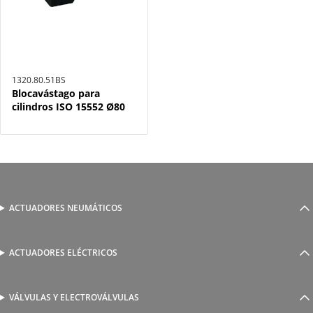
1320.80.51BS
Blocavástago para
cilindros ISO 15552 Ø80
ACTUADORES NEUMÁTICOS
Cilindros neumáticos
Cilindros sin vástago
Actuadores guiados
ACTUADORES ELÉCTRICOS
Serie 1800 de cilindros eléctricos
Actuadores rotativos
AutomationWare
Pinzas neumáticas
VÁLVULAS Y ELECTROVÁLVULAS
Accionamiento manual y mecánico