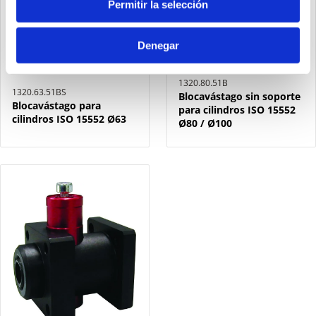
Permitir la selección
Denegar
1320.80.51B
1320.63.51BS
Blocavástago sin soporte
Blocavástago para
para cilindros ISO 15552
cilindros ISO 15552 Ø63
Ø80 / Ø100