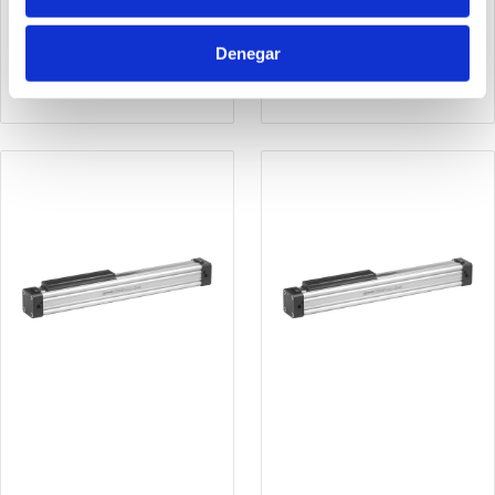
1605.25.2500.01.M
1605.25.300.01.M
Cilindro sin vástago Ø25
Cilindro sin vástago Ø25
Denegar
carrera 2500 versión
carrera 300 versión base,
base, magnético y doble
magnético y doble efecto
efecto