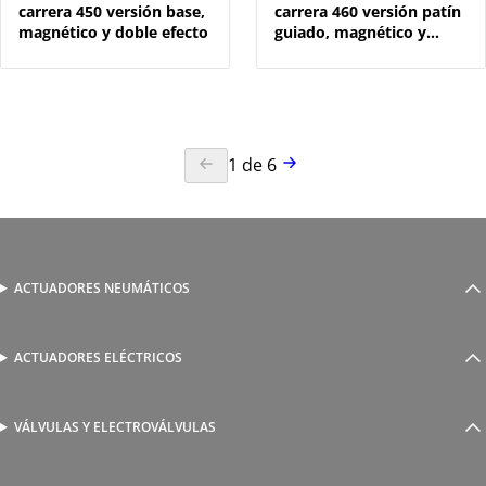
carrera 450 versión base,
carrera 460 versión patín
magnético y doble efecto
guiado, magnético y
doble efecto
1
de
6
ACTUADORES NEUMÁTICOS
Cilindros neumáticos
Cilindros sin vástago
Actuadores guiados
ACTUADORES ELÉCTRICOS
Serie 1800 de cilindros eléctricos
Actuadores rotativos
AutomationWare
Pinzas neumáticas
VÁLVULAS Y ELECTROVÁLVULAS
Accionamiento manual y mecánico
Amarre
Accionamiento neumático