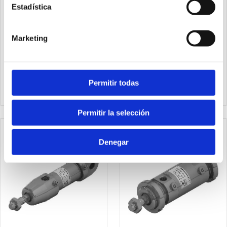
Estadística
Marketing
1394.50.25.01
1394.50.25.01V
Cilindro steel line Ø63
Cilindro steel line Ø50
carrera 100 versión base,
carrera 25 versión base,
Permitir todas
juntas PUR y doble efecto
juntas FPM y doble
efecto
Permitir la selección
Denegar