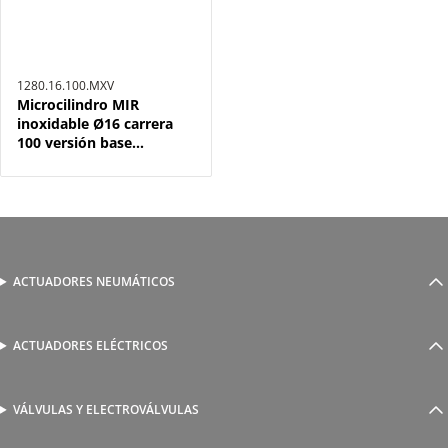
1280.16.100.MXV
Microcilindro MIR
inoxidable Ø16 carrera
100 versión base
magnético, juntas FPM y
doble efecto
ACTUADORES NEUMÁTICOS
Cilindros neumáticos
Cilindros sin vástago
Actuadores guiados
ACTUADORES ELÉCTRICOS
Serie 1800 de cilindros eléctricos
Actuadores rotativos
AutomationWare
Pinzas neumáticas
VÁLVULAS Y ELECTROVÁLVULAS
Accionamiento manual y mecánico
Amarre
Accionamiento neumático