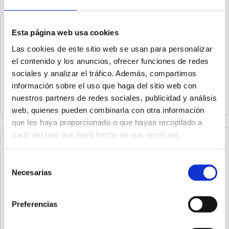
Esta página web usa cookies
Las cookies de este sitio web se usan para personalizar
el contenido y los anuncios, ofrecer funciones de redes
1393.63.400.01
1394.100.50.01V
sociales y analizar el tráfico. Además, compartimos
Cilindro steel line Ø63
Cilindro steel line Ø100
información sobre el uso que haga del sitio web con
carrera 400 versión base
carrera 50 versión base,
magnético, juntas PUR y
juntas FPM y doble
nuestros partners de redes sociales, publicidad y análisis
doble efecto
efecto
web, quienes pueden combinarla con otra información
que les haya proporcionado o que hayan recopilado a
partir del uso que haya hecho de sus servicios.
Selección
Necesarias
de
consentimiento
Preferencias