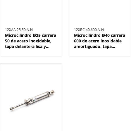
12XAA.25.50.N.N
12XBC.40.600.N.N
Microcilindro Ø25 carrera
Microcilindro Ø40 carrera
50 de acero inoxidable,
600 de acero inoxidable
tapa delantera lisa y
amortiguado, tapa
posterior charnela, juntas
delantera y posterior
NBR y doble efecto
roscadas, juntas NBR y
doble efecto