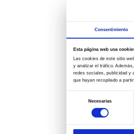
Consentimiento
Esta página web usa cookie
Las cookies de este sitio we
y analizar el tráfico. Ademá
redes sociales, publicidad y
que hayan recopilado a parti
Selección
Necesarias
de
B1620
Brazo de a
consentimiento
para bridas
mm