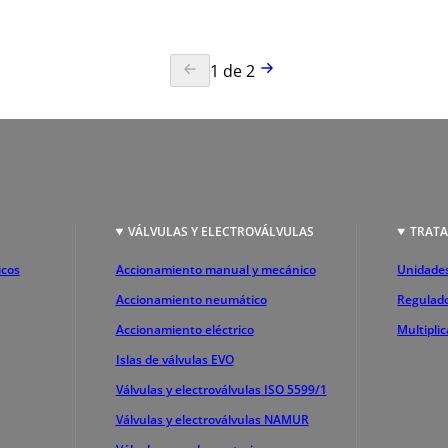
1
de
2
S
VÁLVULAS Y ELECTROVÁLVULAS
TRATA
icos
Accionamiento manual y mecánico
Unidades
Accionamiento neumático
Regulado
Accionamiento eléctrico
Multipli
Islas de válvulas EVO
Válvulas y electroválvulas ISO 5599/1
Válvulas y electroválvulas NAMUR