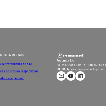
MIENTO DEL AIRE
Pneumax S.A.
 de tratamiento de aire
Pol. Ind. Olaso Edif. 15 - Pab. 52-53-54
20870 Elgoibar, Guipúzcoa, España
res de presión proporcional
cadores de presión