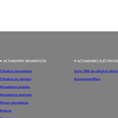
ACTUADORES NEUMÁTICOS
ACTUADORES ELÉCTRICO
Cilindros neumáticos
Serie 1800 de cilindros eléctr
Cilindros sin vástago
AutomationWare
Actuadores guiados
Actuadores rotativos
Pinzas neumáticas
Amarre