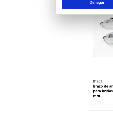
Denegar
B1903
Brazo de a
para bridas
mm