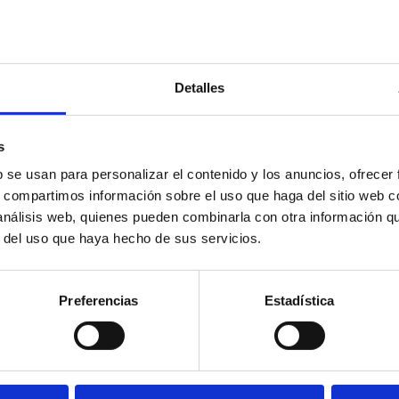
Detalles
s
b se usan para personalizar el contenido y los anuncios, ofrecer
s, compartimos información sobre el uso que haga del sitio web 
 análisis web, quienes pueden combinarla con otra información q
r del uso que haya hecho de sus servicios.
Preferencias
Estadística
B1901
marre izquierdo de aluminio
Brazo de amarre central de
 de Ø40, eje 16 mm, offset 0
para bridas de Ø50, eje 19 
mm