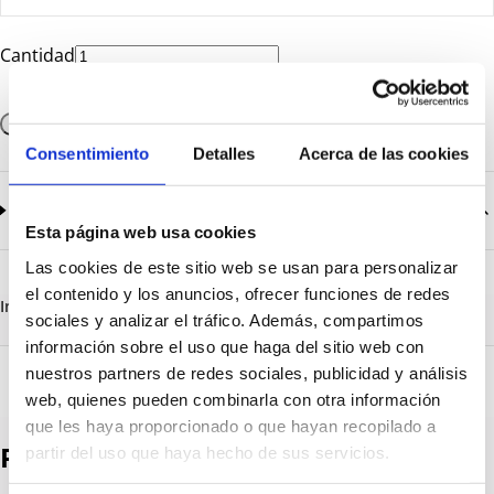
Cantidad
Añadir a la cesta
Consentimiento
Detalles
Acerca de las cookies
Documentación
2
documentos disponibles
Esta página web usa cookies
CatalogoGeneral-EN.pdf
Descargar
Las cookies de este sitio web se usan para personalizar
Serie_1260_1320.pdf
Descargar
el contenido y los anuncios, ofrecer funciones de redes
Información destacada
Detalles técnicos
Vista 3D
sociales y analizar el tráfico. Además, compartimos
información sobre el uso que haga del sitio web con
nuestros partners de redes sociales, publicidad y análisis
web, quienes pueden combinarla con otra información
que les haya proporcionado o que hayan recopilado a
Productos destacados
partir del uso que haya hecho de sus servicios.