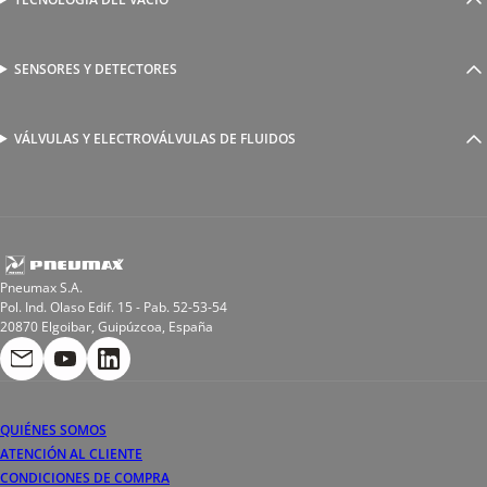
Ventosas
Racores a compresión
Generadores de Vácio
Reguladores de caudal
Válvulas y electroválvulas
SENSORES Y DETECTORES
Detectores magnéticos
Válvulas y racores funcionales
Sensores y accesorios
Sensores de presión
Racores para soldadura
VÁLVULAS Y ELECTROVÁLVULAS DE FLUIDOS
Electroválvulas de acción directa
Valvulas de esfera
Electroválvulas de mando asistido
Reductores de presión miniaturizados
Electroválvulas de accionamiento mixto
Tubo
Válvula de asiento inclinado
Bobinas
Pneumax S.A.
Pol. Ind. Olaso Edif. 15 - Pab. 52-53-54
20870 Elgoibar, Guipúzcoa, España
QUIÉNES SOMOS
ATENCIÓN AL CLIENTE
CONDICIONES DE COMPRA