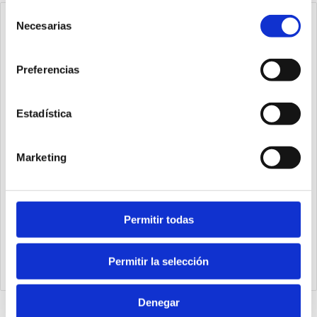
Selección
Necesarias
de
consentimiento
Preferencias
Estadística
Marketing
Permitir todas
1393.63.400.01
Cilindro steel line Ø63 carrera 400 versión base magnético,
Permitir la selección
juntas PUR y doble efecto
Denegar