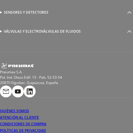
Racores a compresión
Generadores de Vácio
Reguladores de caudal
Válvulas y electroválvulas
SENSORES Y DETECTORES
Detectores magnéticos
Válvulas y racores funcionales
Sensores y accesorios
Sensores de presión
Racores para soldadura
VÁLVULAS Y ELECTROVÁLVULAS DE FLUIDOS
Electroválvulas de acción directa
Valvulas de esfera
Electroválvulas de mando asistido
Reductores de presión miniaturizados
Electroválvulas de accionamiento mixto
Tubo
Válvula de asiento inclinado
Bobinas
Pneumax S.A.
Pol. Ind. Olaso Edif. 15 - Pab. 52-53-54
20870 Elgoibar, Guipúzcoa, España
QUIÉNES SOMOS
ATENCIÓN AL CLIENTE
CONDICIONES DE COMPRA
POLÍTICAS DE PRIVACIDAD