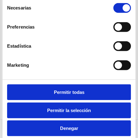
Selección
Necesarias
de
consentimiento
Preferencias
Estadística
Marketing
1540.25.20.03.1
Permitir todas
Cilindro Ecompact Ø25 carrera 20 versión vástago pasante
de acero inoxidable con rosca hembra, magnético y doble
efecto
Permitir la selección
Denegar