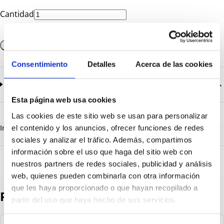
Cantidad
Añadir a la cesta
Consentimiento
Detalles
Acerca de las cookies
Documentación
2
documentos disponibles
Esta página web usa cookies
CatalogoGeneral-EN.pdf
Descargar
Las cookies de este sitio web se usan para personalizar
Airplus-Caudalimetro-digital.pdf
Descargar
Información destacada
Detalles técnicos
Vista 3D
el contenido y los anuncios, ofrecer funciones de redes
sociales y analizar el tráfico. Además, compartimos
información sobre el uso que haga del sitio web con
nuestros partners de redes sociales, publicidad y análisis
web, quienes pueden combinarla con otra información
que les haya proporcionado o que hayan recopilado a
Productos destacados
partir del uso que haya hecho de sus servicios.