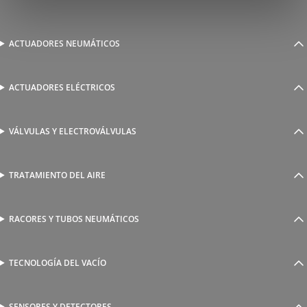
ACTUADORES NEUMÁTICOS
Cilindros neumáticos
Cilindros sin vástago
Actuadores guiados
ACTUADORES ELÉCTRICOS
Serie 1800 de cilindros eléctricos
Actuadores rotativos
AutomationWare
Pinzas neumáticas
VÁLVULAS Y ELECTROVÁLVULAS
Accionamiento manual y mecánico
Amarre
Accionamiento neumático
Fijaciones y accesorios
Accionamiento eléctrico
TRATAMIENTO DEL AIRE
Unidades de tratamiento de aire
Islas de válvulas EVO
Reguladores de presión proporcional
Válvulas y electroválvulas ISO 5599/1
Multiplicadores de presión
RACORES Y TUBOS NEUMÁTICOS
Racores automáticos
Válvulas y electroválvulas NAMUR
Accesorios roscados
Válvulas complementarias
Racores rápidos
TECNOLOGÍA DEL VACÍO
Ventosas
Racores a compresión
Generadores de Vácio
Reguladores de caudal
Válvulas y electroválvulas
SENSORES Y DETECTORES