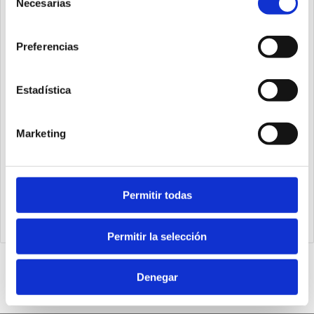
Necesarias
de
consentimiento
Preferencias
Estadística
Marketing
1393.63.400.01
Permitir todas
Cilindro steel line Ø63 carrera 400 versión base magnético,
juntas PUR y doble efecto
Permitir la selección
Denegar