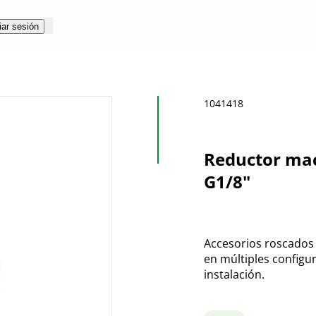
iar sesión
1041418
Reductor mac
G1/8"
Accesorios roscados
en múltiples configu
instalación.