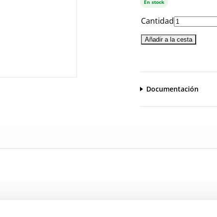
En stock
Cantidad
Añadir a la cesta
Documentación
CatalogoGeneral-EN.pdf
Serie_100.pdf