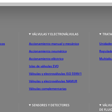
S
VÁLVULAS Y ELECTROVÁLVULAS
TRATA
icos
Accionamiento manual y mecánico
Unidades
Accionamiento neumático
Regulado
Accionamiento eléctrico
Multipli
Islas de válvulas EVO
Válvulas y electroválvulas ISO 5599/1
Válvulas y electroválvulas NAMUR
Válvulas complementarias
SENSORES Y DETECTORES
VÁLVU
DE FLUI