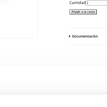
Cantidad
Añadir a la cesta
Documentación
CatalogoGeneral-EN.pdf
HP.pdf