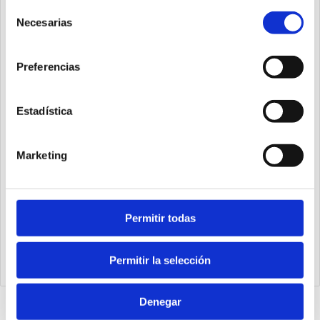
Selección
Necesarias
de
consentimiento
Preferencias
Estadística
Marketing
Permitir todas
1393.63.400.01
Cilindro steel line Ø63 carrera 400 versión base magnético,
juntas PUR y doble efecto
Permitir la selección
Denegar