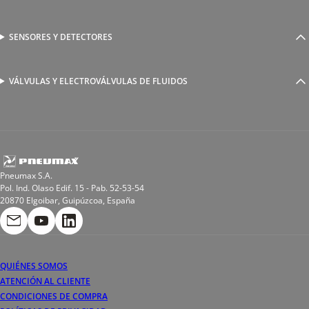
Racores a compresión
Generadores de Vácio
Reguladores de caudal
Válvulas y electroválvulas
SENSORES Y DETECTORES
Detectores magnéticos
Válvulas y racores funcionales
Sensores y accesorios
Sensores de presión
Racores para soldadura
VÁLVULAS Y ELECTROVÁLVULAS DE FLUIDOS
Electroválvulas de acción directa
Valvulas de esfera
Electroválvulas de mando asistido
Reductores de presión miniaturizados
Electroválvulas de accionamiento mixto
Tubo
Válvula de asiento inclinado
Bobinas
Pneumax S.A.
Pol. Ind. Olaso Edif. 15 - Pab. 52-53-54
20870 Elgoibar, Guipúzcoa, España
QUIÉNES SOMOS
ATENCIÓN AL CLIENTE
CONDICIONES DE COMPRA