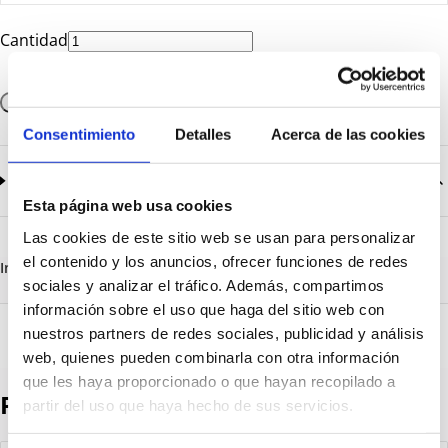
Cantidad
Añadir a la cesta
Consentimiento
Detalles
Acerca de las cookies
Documentación
2
documentos disponibles
Esta página web usa cookies
CatalogoGeneral-EN.pdf
Descargar
Las cookies de este sitio web se usan para personalizar
Serie_1200_tapas_roscadas.pdf
Descargar
el contenido y los anuncios, ofrecer funciones de redes
Información destacada
Detalles técnicos
Vista 3D
sociales y analizar el tráfico. Además, compartimos
información sobre el uso que haga del sitio web con
nuestros partners de redes sociales, publicidad y análisis
web, quienes pueden combinarla con otra información
que les haya proporcionado o que hayan recopilado a
Productos destacados
partir del uso que haya hecho de sus servicios.