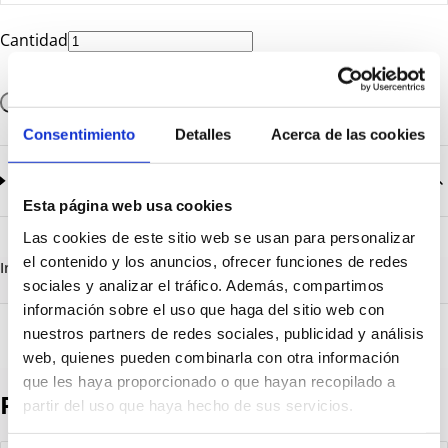
Cantidad
Añadir a la cesta
Consentimiento
Detalles
Acerca de las cookies
Documentación
2
documentos disponibles
Esta página web usa cookies
CatalogoGeneral-EN.pdf
Descargar
Las cookies de este sitio web se usan para personalizar
Serie_1200_tapas_roscadas.pdf
Descargar
el contenido y los anuncios, ofrecer funciones de redes
Información destacada
Detalles técnicos
Vista 3D
sociales y analizar el tráfico. Además, compartimos
información sobre el uso que haga del sitio web con
nuestros partners de redes sociales, publicidad y análisis
web, quienes pueden combinarla con otra información
que les haya proporcionado o que hayan recopilado a
Productos destacados
partir del uso que haya hecho de sus servicios.