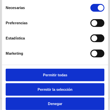
Selección
Necesarias
de
consentimiento
Preferencias
Estadística
Marketing
Permitir todas
K5730.128.48.PN
Módulo PROFINET 128IN-128OUT (48 fijos)
Permitir la selección
Denegar