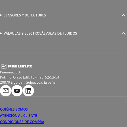
Racores a compresión
Generadores de Vácio
Reguladores de caudal
Válvulas y electroválvulas
SENSORES Y DETECTORES
Detectores magnéticos
Válvulas y racores funcionales
Sensores y accesorios
Sensores de presión
Racores para soldadura
VÁLVULAS Y ELECTROVÁLVULAS DE FLUIDOS
Electroválvulas de acción directa
Valvulas de esfera
Electroválvulas de mando asistido
Reductores de presión miniaturizados
Electroválvulas de accionamiento mixto
Tubo
Válvula de asiento inclinado
Bobinas
Pneumax S.A.
Pol. Ind. Olaso Edif. 15 - Pab. 52-53-54
20870 Elgoibar, Guipúzcoa, España
QUIÉNES SOMOS
ATENCIÓN AL CLIENTE
CONDICIONES DE COMPRA