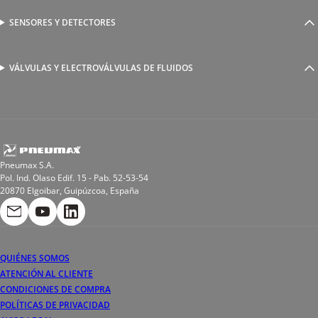
Generadores de Vácio
Reguladores de caudal
Válvulas y electroválvulas
SENSORES Y DETECTORES
Detectores magnéticos
Válvulas y racores funcionales
Sensores y accesorios
Sensores de presión
Racores para soldadura
VÁLVULAS Y ELECTROVÁLVULAS DE FLUIDOS
Electroválvulas de acción directa
Valvulas de esfera
Electroválvulas de mando asistido
Reductores de presión miniaturizados
Electroválvulas de accionamiento mixto
Tubo
Válvula de asiento inclinado
Bobinas
Pneumax S.A.
Pol. Ind. Olaso Edif. 15 - Pab. 52-53-54
20870 Elgoibar, Guipúzcoa, España
QUIÉNES SOMOS
ATENCIÓN AL CLIENTE
CONDICIONES DE COMPRA
POLÍTICAS DE PRIVACIDAD