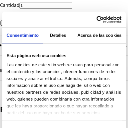
Cantidad
Añadir a la cesta
Consentimiento
Detalles
Acerca de las cookies
Documentación
2
documentos disponibles
Esta página web usa cookies
CatalogoGeneral-EN.pdf
Descargar
Las cookies de este sitio web se usan para personalizar
Serie_1200_tapas_roscadas.pdf
Descargar
Información destacada
Detalles técnicos
Vista 3D
el contenido y los anuncios, ofrecer funciones de redes
sociales y analizar el tráfico. Además, compartimos
información sobre el uso que haga del sitio web con
nuestros partners de redes sociales, publicidad y análisis
web, quienes pueden combinarla con otra información
que les haya proporcionado o que hayan recopilado a
Productos destacados
partir del uso que haya hecho de sus servicios.