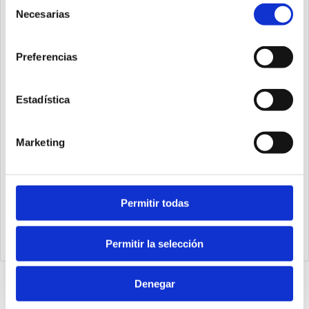
Selección
Necesarias
de
consentimiento
Preferencias
Estadística
Marketing
1540.25.20.03.1
Permitir todas
Cilindro Ecompact Ø25 carrera 20 versión vástago pasante
de acero inoxidable con rosca hembra, magnético y doble
efecto
Permitir la selección
Denegar