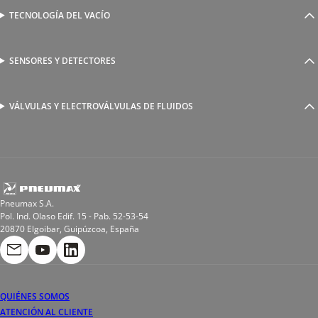
Válvulas complementarias
Racores rápidos
TECNOLOGÍA DEL VACÍO
Ventosas
Racores a compresión
Generadores de Vácio
Reguladores de caudal
Válvulas y electroválvulas
SENSORES Y DETECTORES
Detectores magnéticos
Válvulas y racores funcionales
Sensores y accesorios
Sensores de presión
Racores para soldadura
VÁLVULAS Y ELECTROVÁLVULAS DE FLUIDOS
Electroválvulas de acción directa
Valvulas de esfera
Electroválvulas de mando asistido
Reductores de presión miniaturizados
Electroválvulas de accionamiento mixto
Tubo
Válvula de asiento inclinado
Bobinas
Pneumax S.A.
Pol. Ind. Olaso Edif. 15 - Pab. 52-53-54
20870 Elgoibar, Guipúzcoa, España
QUIÉNES SOMOS
ATENCIÓN AL CLIENTE