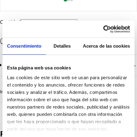
Cantidad
Añadir a la cesta
Consentimiento
Detalles
Acerca de las cookies
Documentación
2
documentos disponibles
Esta página web usa cookies
Las cookies de este sitio web se usan para personalizar
CatalogoGeneral-EN.pdf
Descargar
el contenido y los anuncios, ofrecer funciones de redes
Serie_1200_tapas_roscadas.pdf
Descargar
Información destacada
Detalles técnicos
Vista 3D
sociales y analizar el tráfico. Además, compartimos
información sobre el uso que haga del sitio web con
nuestros partners de redes sociales, publicidad y análisis
web, quienes pueden combinarla con otra información
que les haya proporcionado o que hayan recopilado a
partir del uso que haya hecho de sus servicios.
Productos destacados