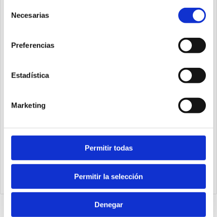
Selección
Necesarias
de
consentimiento
Preferencias
Estadística
Marketing
Permitir todas
K5730.128.48.PN
Módulo PROFINET 128IN-128OUT (48 fijos)
Permitir la selección
Denegar