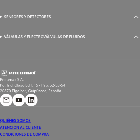
Racores a compresión
Generadores de Vácio
Reguladores de caudal
Válvulas y electroválvulas
SENSORES Y DETECTORES
Detectores magnéticos
Válvulas y racores funcionales
Sensores y accesorios
Sensores de presión
Racores para soldadura
VÁLVULAS Y ELECTROVÁLVULAS DE FLUIDOS
Electroválvulas de acción directa
Valvulas de esfera
Electroválvulas de mando asistido
Reductores de presión miniaturizados
Electroválvulas de accionamiento mixto
Tubo
Válvula de asiento inclinado
Bobinas
Pneumax S.A.
Pol. Ind. Olaso Edif. 15 - Pab. 52-53-54
20870 Elgoibar, Guipúzcoa, España
QUIÉNES SOMOS
ATENCIÓN AL CLIENTE
CONDICIONES DE COMPRA