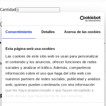
Cantidad
Añadir a la cesta
Consentimiento
Detalles
Acerca de las cookies
Documentación
2
documentos disponibles
Esta página web usa cookies
CatalogoGeneral-EN.pdf
Descargar
Las cookies de este sitio web se usan para personalizar
Serie_1000.pdf
Descargar
el contenido y los anuncios, ofrecer funciones de redes
Información destacada
Detalles técnicos
Vista 3D
sociales y analizar el tráfico. Además, compartimos
información sobre el uso que haga del sitio web con
nuestros partners de redes sociales, publicidad y análisis
web, quienes pueden combinarla con otra información
que les haya proporcionado o que hayan recopilado a
Productos destacados
partir del uso que haya hecho de sus servicios.