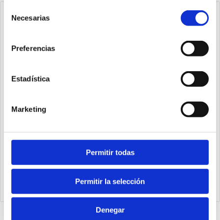
Selección
Necesarias
de
consentimiento
Preferencias
Estadística
Marketing
Permitir todas
1393.63.400.01
Cilindro steel line Ø63 carrera 400 versión base magnético,
Permitir la selección
juntas PUR y doble efecto
Denegar