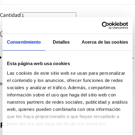
Cantidad
Añadir a la cesta
Consentimiento
Detalles
Acerca de las cookies
Documentación
2
documentos disponibles
Esta página web usa cookies
CatalogoGeneral-EN.pdf
Descargar
Las cookies de este sitio web se usan para personalizar
Serie_1000.pdf
Descargar
el contenido y los anuncios, ofrecer funciones de redes
Información destacada
Detalles técnicos
Vista 3D
sociales y analizar el tráfico. Además, compartimos
información sobre el uso que haga del sitio web con
nuestros partners de redes sociales, publicidad y análisis
web, quienes pueden combinarla con otra información
que les haya proporcionado o que hayan recopilado a
Productos destacados
partir del uso que haya hecho de sus servicios.