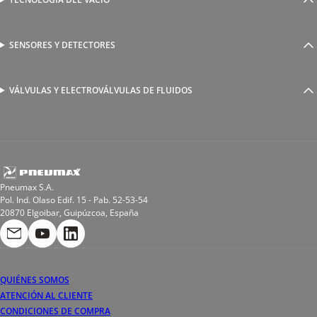
Ventosas
Racores a compresión
Generadores de Vácio
Reguladores de caudal
Válvulas y electroválvulas
SENSORES Y DETECTORES
Detectores magnéticos
Válvulas y racores funcionales
Sensores y accesorios
Sensores de presión
Racores para soldadura
VÁLVULAS Y ELECTROVÁLVULAS DE FLUIDOS
Electroválvulas de acción directa
Valvulas de esfera
Electroválvulas de mando asistido
Reductores de presión miniaturizados
Electroválvulas de accionamiento mixto
Tubo
Válvula de asiento inclinado
Bobinas
Pneumax S.A.
Pol. Ind. Olaso Edif. 15 - Pab. 52-53-54
20870 Elgoibar, Guipúzcoa, España
QUIÉNES SOMOS
ATENCIÓN AL CLIENTE
CONDICIONES DE COMPRA