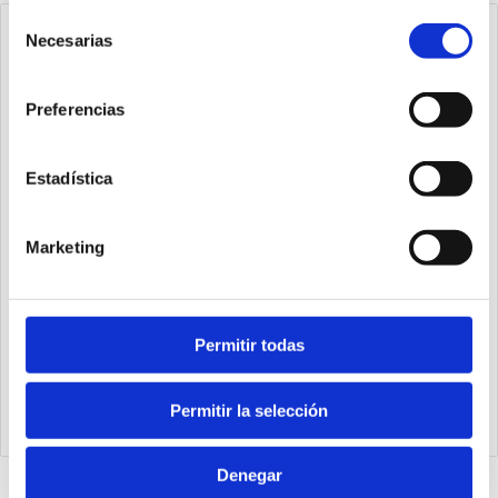
Selección
Necesarias
de
consentimiento
Preferencias
Estadística
Marketing
Permitir todas
1540.25.20.03.1
Cilindro Ecompact Ø25 carrera 20 versión vástago pasante
de acero inoxidable con rosca hembra, magnético y doble
Permitir la selección
efecto
Denegar