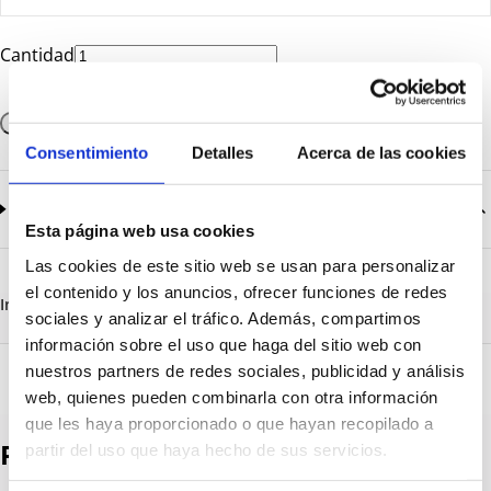
Cantidad
Añadir a la cesta
Consentimiento
Detalles
Acerca de las cookies
Documentación
2
documentos disponibles
Esta página web usa cookies
CatalogoGeneral-EN.pdf
Descargar
Las cookies de este sitio web se usan para personalizar
Serie_1000.pdf
Descargar
el contenido y los anuncios, ofrecer funciones de redes
Información destacada
Detalles técnicos
Vista 3D
sociales y analizar el tráfico. Además, compartimos
información sobre el uso que haga del sitio web con
nuestros partners de redes sociales, publicidad y análisis
web, quienes pueden combinarla con otra información
que les haya proporcionado o que hayan recopilado a
Productos destacados
partir del uso que haya hecho de sus servicios.