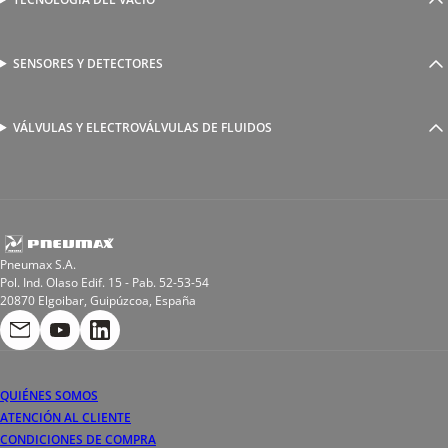
Ventosas
Racores a compresión
Generadores de Vácio
Reguladores de caudal
Válvulas y electroválvulas
SENSORES Y DETECTORES
Detectores magnéticos
Válvulas y racores funcionales
Sensores y accesorios
Sensores de presión
Racores para soldadura
VÁLVULAS Y ELECTROVÁLVULAS DE FLUIDOS
Electroválvulas de acción directa
Valvulas de esfera
Electroválvulas de mando asistido
Reductores de presión miniaturizados
Electroválvulas de accionamiento mixto
Tubo
Válvula de asiento inclinado
Bobinas
Pneumax S.A.
Pol. Ind. Olaso Edif. 15 - Pab. 52-53-54
20870 Elgoibar, Guipúzcoa, España
QUIÉNES SOMOS
ATENCIÓN AL CLIENTE
CONDICIONES DE COMPRA