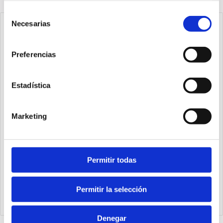
Selección
Necesarias
de
consentimiento
Preferencias
Estadística
Marketing
Permitir todas
1540.25.20.03.1
Cilindro Ecompact Ø25 carrera 20 versión vástago pasante
de acero inoxidable con rosca hembra, magnético y doble
Permitir la selección
efecto
Denegar