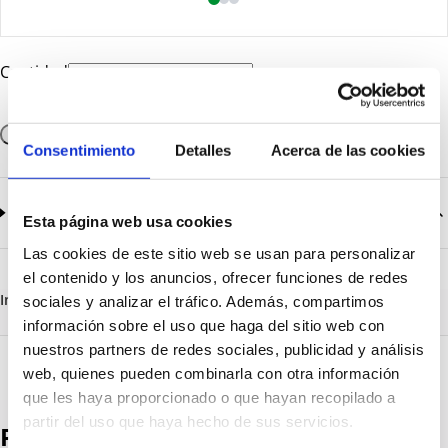
Cantidad
Añadir a la cesta
Consentimiento
Detalles
Acerca de las cookies
Documentación
2
documentos disponibles
Esta página web usa cookies
Las cookies de este sitio web se usan para personalizar
CatalogoGeneral-EN.pdf
Descargar
el contenido y los anuncios, ofrecer funciones de redes
Serie_1303-1308.pdf
Descargar
Información destacada
Detalles técnicos
Vista 3D
sociales y analizar el tráfico. Además, compartimos
información sobre el uso que haga del sitio web con
nuestros partners de redes sociales, publicidad y análisis
web, quienes pueden combinarla con otra información
que les haya proporcionado o que hayan recopilado a
partir del uso que haya hecho de sus servicios.
Productos destacados