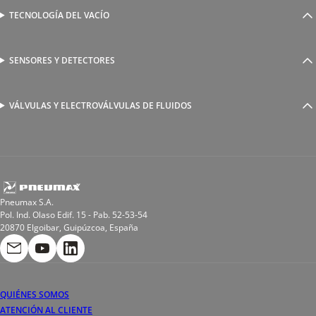
Válvulas complementarias
Racores rápidos
TECNOLOGÍA DEL VACÍO
Ventosas
Racores a compresión
Generadores de Vácio
Reguladores de caudal
Válvulas y electroválvulas
SENSORES Y DETECTORES
Detectores magnéticos
Válvulas y racores funcionales
Sensores y accesorios
Sensores de presión
Racores para soldadura
VÁLVULAS Y ELECTROVÁLVULAS DE FLUIDOS
Electroválvulas de acción directa
Valvulas de esfera
Electroválvulas de mando asistido
Reductores de presión miniaturizados
Electroválvulas de accionamiento mixto
Tubo
Válvula de asiento inclinado
Bobinas
Pneumax S.A.
Pol. Ind. Olaso Edif. 15 - Pab. 52-53-54
20870 Elgoibar, Guipúzcoa, España
QUIÉNES SOMOS
ATENCIÓN AL CLIENTE