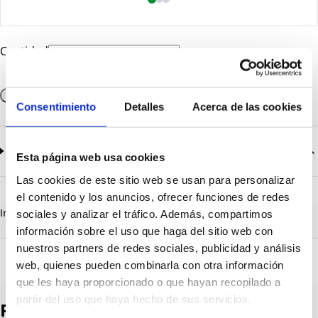
Cantidad
Añadir a la cesta
Consentimiento
Detalles
Acerca de las cookies
Documentación
2
documentos disponibles
Esta página web usa cookies
Las cookies de este sitio web se usan para personalizar
CatalogoGeneral-EN.pdf
Descargar
el contenido y los anuncios, ofrecer funciones de redes
Serie_1303-1308.pdf
Descargar
Información destacada
Detalles técnicos
Vista 3D
sociales y analizar el tráfico. Además, compartimos
información sobre el uso que haga del sitio web con
nuestros partners de redes sociales, publicidad y análisis
web, quienes pueden combinarla con otra información
que les haya proporcionado o que hayan recopilado a
partir del uso que haya hecho de sus servicios.
Productos destacados