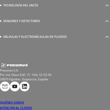
Válvulas complementarias
Racores rápidos
TECNOLOGÍA DEL VACÍO
Ventosas
Racores a compresión
Generadores de Vácio
Reguladores de caudal
Válvulas y electroválvulas
SENSORES Y DETECTORES
Detectores magnéticos
Válvulas y racores funcionales
Sensores y accesorios
Sensores de presión
Racores para soldadura
VÁLVULAS Y ELECTROVÁLVULAS DE FLUIDOS
Electroválvulas de acción directa
Valvulas de esfera
Electroválvulas de mando asistido
Reductores de presión miniaturizados
Electroválvulas de accionamiento mixto
Tubo
Válvula de asiento inclinado
Bobinas
Pneumax S.A.
Pol. Ind. Olaso Edif. 15 - Pab. 52-53-54
20870 Elgoibar, Guipúzcoa, España
QUIÉNES SOMOS
ATENCIÓN AL CLIENTE