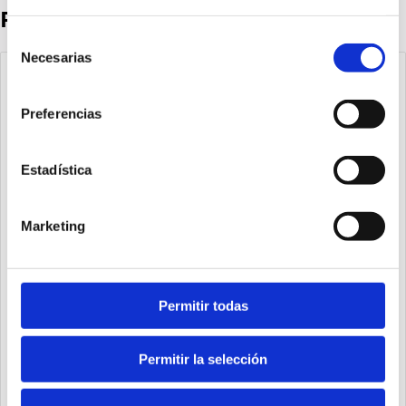
Productos destacados
Selección
Necesarias
de
consentimiento
Preferencias
Estadística
Marketing
Permitir todas
1540.25.20.03.1
Cilindro Ecompact Ø25 carrera 20 versión vástago pasante
Permitir la selección
de acero inoxidable con rosca hembra, magnético y doble
efecto