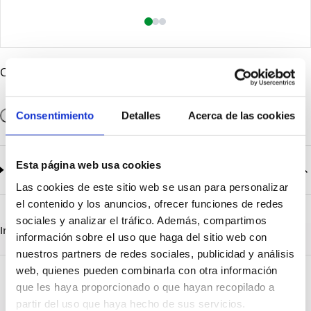
Cantidad
Consentimiento
Detalles
Acerca de las cookies
Añadir a la cesta
Esta página web usa cookies
Documentación
2
documentos disponibles
Las cookies de este sitio web se usan para personalizar
CatalogoGeneral-EN.pdf
Descargar
el contenido y los anuncios, ofrecer funciones de redes
Serie_1500_Europe.pdf
Descargar
sociales y analizar el tráfico. Además, compartimos
Información destacada
Detalles técnicos
Vista 3D
información sobre el uso que haga del sitio web con
nuestros partners de redes sociales, publicidad y análisis
web, quienes pueden combinarla con otra información
que les haya proporcionado o que hayan recopilado a
partir del uso que haya hecho de sus servicios.