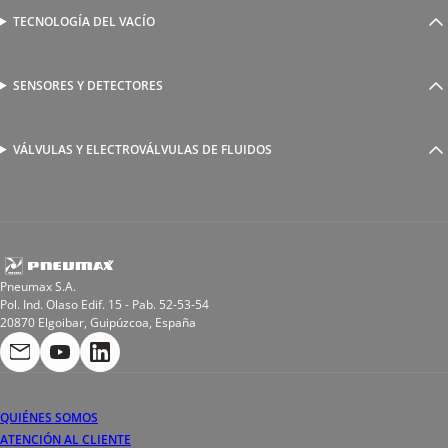
Válvulas complementarias
Racores rápidos
TECNOLOGÍA DEL VACÍO
Ventosas
Racores a compresión
Generadores de Vácio
Reguladores de caudal
Válvulas y electroválvulas
SENSORES Y DETECTORES
Detectores magnéticos
Válvulas y racores funcionales
Sensores y accesorios
Sensores de presión
Racores para soldadura
VÁLVULAS Y ELECTROVÁLVULAS DE FLUIDOS
Electroválvulas de acción directa
Valvulas de esfera
Electroválvulas de mando asistido
Reductores de presión miniaturizados
Electroválvulas de accionamiento mixto
Tubo
Válvula de asiento inclinado
Bobinas
Pneumax S.A.
Pol. Ind. Olaso Edif. 15 - Pab. 52-53-54
20870 Elgoibar, Guipúzcoa, España
QUIÉNES SOMOS
ATENCIÓN AL CLIENTE