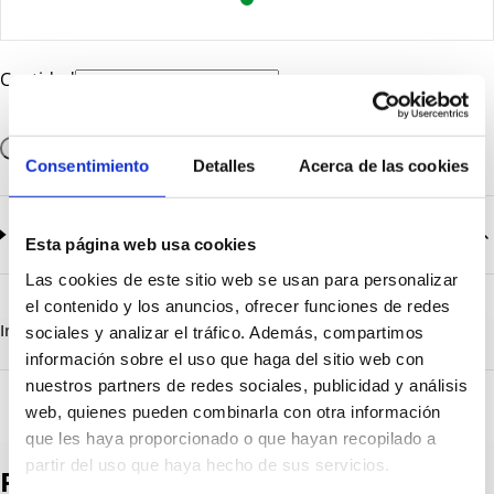
Cantidad
Añadir a la cesta
Consentimiento
Detalles
Acerca de las cookies
Documentación
2
documentos disponibles
Esta página web usa cookies
Las cookies de este sitio web se usan para personalizar
CatalogoGeneral-EN.pdf
Descargar
el contenido y los anuncios, ofrecer funciones de redes
Serie_1386-1387-1388.pdf
Descargar
Información destacada
Detalles técnicos
Vista 3D
sociales y analizar el tráfico. Además, compartimos
información sobre el uso que haga del sitio web con
nuestros partners de redes sociales, publicidad y análisis
web, quienes pueden combinarla con otra información
que les haya proporcionado o que hayan recopilado a
partir del uso que haya hecho de sus servicios.
Productos destacados