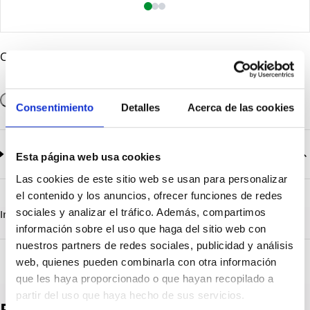
Cantidad
Añadir a la cesta
Consentimiento
Detalles
Acerca de las cookies
Documentación
2
documentos disponibles
Esta página web usa cookies
Las cookies de este sitio web se usan para personalizar
CatalogoGeneral-EN.pdf
Descargar
el contenido y los anuncios, ofrecer funciones de redes
Serie_1500_Ecompact.pdf
Descargar
sociales y analizar el tráfico. Además, compartimos
Información destacada
Detalles técnicos
Vista 3D
información sobre el uso que haga del sitio web con
nuestros partners de redes sociales, publicidad y análisis
web, quienes pueden combinarla con otra información
que les haya proporcionado o que hayan recopilado a
partir del uso que haya hecho de sus servicios.
Productos destacados