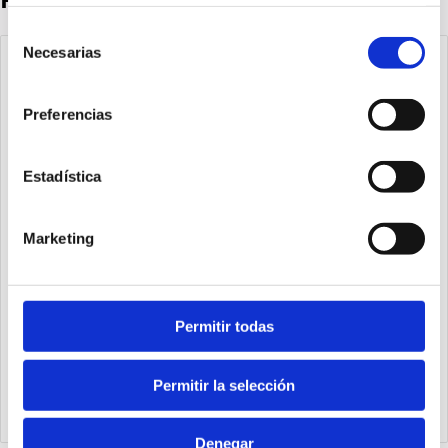
Selección
Necesarias
de
consentimiento
Preferencias
Estadística
Marketing
Permitir todas
K5730.128.48.PN
Módulo PROFINET 128IN-128OUT (48 fijos)
Permitir la selección
Denegar