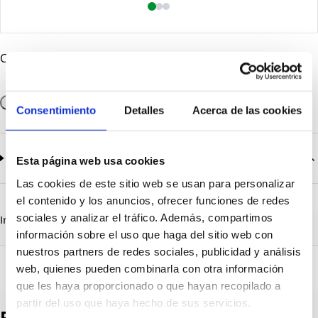
Cantidad
Añadir a la cesta
Consentimiento
Detalles
Acerca de las cookies
Documentación
2
documentos disponibles
Esta página web usa cookies
Las cookies de este sitio web se usan para personalizar
CatalogoGeneral-EN.pdf
Descargar
el contenido y los anuncios, ofrecer funciones de redes
Serie_1500_Ecompact.pdf
Descargar
sociales y analizar el tráfico. Además, compartimos
Información destacada
Detalles técnicos
Vista 3D
información sobre el uso que haga del sitio web con
nuestros partners de redes sociales, publicidad y análisis
web, quienes pueden combinarla con otra información
que les haya proporcionado o que hayan recopilado a
partir del uso que haya hecho de sus servicios.
Productos destacados