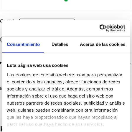
Cantidad
Añadir a la cesta
Consentimiento
Detalles
Acerca de las cookies
Documentación
2
documentos disponibles
Esta página web usa cookies
Las cookies de este sitio web se usan para personalizar
CatalogoGeneral-EN.pdf
Descargar
el contenido y los anuncios, ofrecer funciones de redes
Serie_Ecolight_1390-1391-1392.pdf
Descargar
Información destacada
Detalles técnicos
Vista 3D
sociales y analizar el tráfico. Además, compartimos
información sobre el uso que haga del sitio web con
nuestros partners de redes sociales, publicidad y análisis
web, quienes pueden combinarla con otra información
que les haya proporcionado o que hayan recopilado a
partir del uso que haya hecho de sus servicios.
Productos destacados