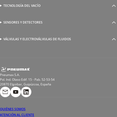
Válvulas complementarias
Racores rápidos
TECNOLOGÍA DEL VACÍO
Ventosas
Racores a compresión
Generadores de Vácio
Reguladores de caudal
Válvulas y electroválvulas
SENSORES Y DETECTORES
Detectores magnéticos
Válvulas y racores funcionales
Sensores y accesorios
Sensores de presión
Racores para soldadura
VÁLVULAS Y ELECTROVÁLVULAS DE FLUIDOS
Electroválvulas de acción directa
Valvulas de esfera
Electroválvulas de mando asistido
Reductores de presión miniaturizados
Electroválvulas de accionamiento mixto
Tubo
Válvula de asiento inclinado
Bobinas
Pneumax S.A.
Pol. Ind. Olaso Edif. 15 - Pab. 52-53-54
20870 Elgoibar, Guipúzcoa, España
QUIÉNES SOMOS
ATENCIÓN AL CLIENTE