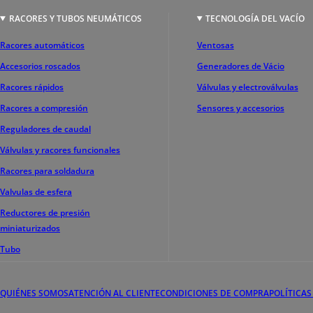
RACORES Y TUBOS NEUMÁTICOS
TECNOLOGÍA DEL VACÍO
Racores automáticos
Ventosas
Accesorios roscados
Generadores de Vácio
Racores rápidos
Válvulas y electroválvulas
Racores a compresión
Sensores y accesorios
Reguladores de caudal
Válvulas y racores funcionales
Racores para soldadura
Valvulas de esfera
Reductores de presión
miniaturizados
Tubo
QUIÉNES SOMOS
ATENCIÓN AL CLIENTE
CONDICIONES DE COMPRA
POLÍTICAS