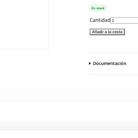
En stock
Cantidad
Añadir a la cesta
Documentación
CatalogoGeneral-EN.pdf
Serie_Ecolight_1390-1391-