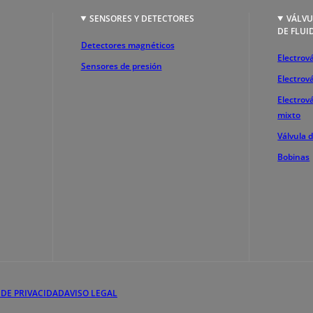
SENSORES Y DETECTORES
VÁLVU
DE FLUI
Detectores magnéticos
Electrová
Sensores de presión
Electrov
Electrov
mixto
Válvula 
Bobinas
 DE PRIVACIDAD
AVISO LEGAL