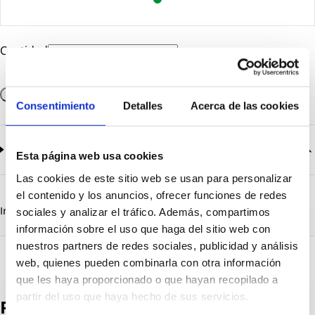
Cantidad
Añadir a la cesta
Consentimiento
Detalles
Acerca de las cookies
Documentación
2
documentos disponibles
Esta página web usa cookies
Las cookies de este sitio web se usan para personalizar
CatalogoGeneral-EN.pdf
Descargar
el contenido y los anuncios, ofrecer funciones de redes
Serie_Ecolight_1390-1391-1392.pdf
Descargar
Información destacada
Detalles técnicos
Vista 3D
sociales y analizar el tráfico. Además, compartimos
información sobre el uso que haga del sitio web con
nuestros partners de redes sociales, publicidad y análisis
web, quienes pueden combinarla con otra información
que les haya proporcionado o que hayan recopilado a
partir del uso que haya hecho de sus servicios.
Productos destacados