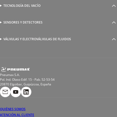
Válvulas complementarias
Racores rápidos
TECNOLOGÍA DEL VACÍO
Ventosas
Racores a compresión
Generadores de Vácio
Reguladores de caudal
Válvulas y electroválvulas
SENSORES Y DETECTORES
Detectores magnéticos
Válvulas y racores funcionales
Sensores y accesorios
Sensores de presión
Racores para soldadura
VÁLVULAS Y ELECTROVÁLVULAS DE FLUIDOS
Electroválvulas de acción directa
Valvulas de esfera
Electroválvulas de mando asistido
Reductores de presión miniaturizados
Electroválvulas de accionamiento mixto
Tubo
Válvula de asiento inclinado
Bobinas
Pneumax S.A.
Pol. Ind. Olaso Edif. 15 - Pab. 52-53-54
20870 Elgoibar, Guipúzcoa, España
QUIÉNES SOMOS
ATENCIÓN AL CLIENTE