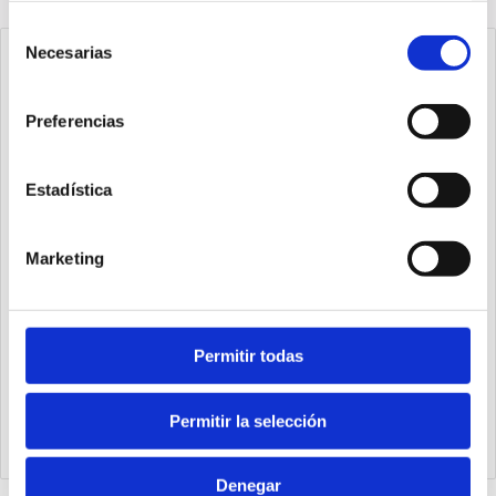
Selección
Necesarias
de
consentimiento
Preferencias
Estadística
Marketing
Permitir todas
RP32E20G1
Portapiloto Ø32 carrera 20, PNP M12, vástago Ø16
Permitir la selección
Denegar