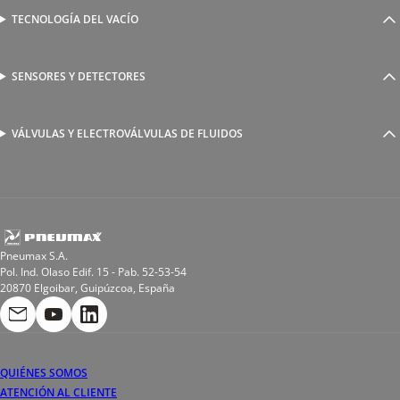
Válvulas complementarias
Racores rápidos
TECNOLOGÍA DEL VACÍO
Ventosas
Racores a compresión
Generadores de Vácio
Reguladores de caudal
Válvulas y electroválvulas
SENSORES Y DETECTORES
Detectores magnéticos
Válvulas y racores funcionales
Sensores y accesorios
Sensores de presión
Racores para soldadura
VÁLVULAS Y ELECTROVÁLVULAS DE FLUIDOS
Electroválvulas de acción directa
Valvulas de esfera
Electroválvulas de mando asistido
Reductores de presión miniaturizados
Electroválvulas de accionamiento mixto
Tubo
Válvula de asiento inclinado
Bobinas
Pneumax S.A.
Pol. Ind. Olaso Edif. 15 - Pab. 52-53-54
20870 Elgoibar, Guipúzcoa, España
QUIÉNES SOMOS
ATENCIÓN AL CLIENTE