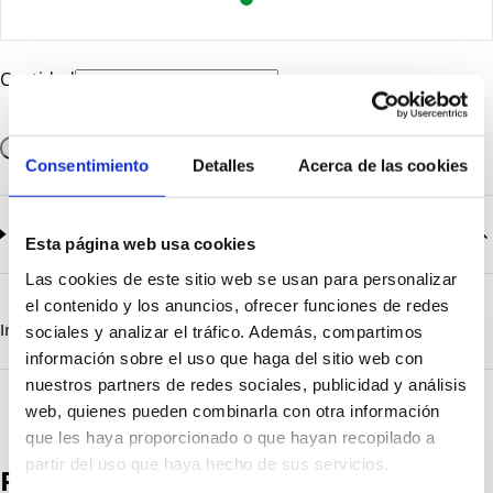
Cantidad
Añadir a la cesta
Consentimiento
Detalles
Acerca de las cookies
Documentación
2
documentos disponibles
Esta página web usa cookies
Las cookies de este sitio web se usan para personalizar
CatalogoGeneral-EN.pdf
Descargar
el contenido y los anuncios, ofrecer funciones de redes
Serie_Ecolight_1390-1391-1392.pdf
Descargar
Información destacada
Detalles técnicos
Vista 3D
sociales y analizar el tráfico. Además, compartimos
información sobre el uso que haga del sitio web con
nuestros partners de redes sociales, publicidad y análisis
web, quienes pueden combinarla con otra información
que les haya proporcionado o que hayan recopilado a
partir del uso que haya hecho de sus servicios.
Productos destacados