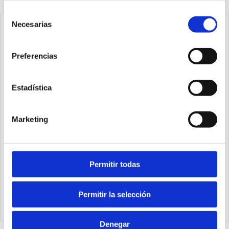
Selección
Necesarias
de
consentimiento
Preferencias
Estadística
Marketing
Permitir todas
1540.25.20.03.1
Cilindro Ecompact Ø25 carrera 20 versión vástago pasante
de acero inoxidable con rosca hembra, magnético y doble
Permitir la selección
efecto
Denegar