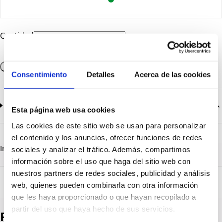
Cantidad
Añadir a la cesta
Consentimiento
Detalles
Acerca de las cookies
Documentación
2
documentos disponibles
Esta página web usa cookies
Las cookies de este sitio web se usan para personalizar
CatalogoGeneral-EN.pdf
Descargar
el contenido y los anuncios, ofrecer funciones de redes
Serie_Ecolight_1390-1391-1392.pdf
Descargar
Información destacada
Detalles técnicos
Vista 3D
sociales y analizar el tráfico. Además, compartimos
información sobre el uso que haga del sitio web con
nuestros partners de redes sociales, publicidad y análisis
web, quienes pueden combinarla con otra información
que les haya proporcionado o que hayan recopilado a
partir del uso que haya hecho de sus servicios.
Productos destacados