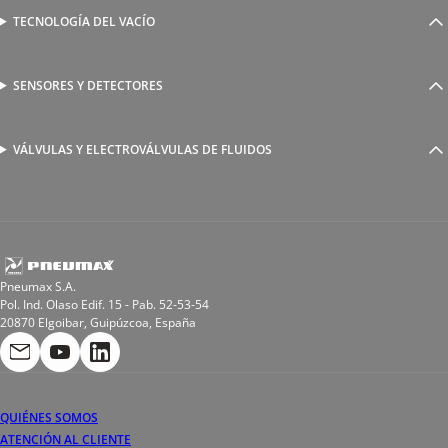
Válvulas complementarias
Racores rápidos
TECNOLOGÍA DEL VACÍO
Ventosas
Racores a compresión
Generadores de Vácio
Reguladores de caudal
Válvulas y electroválvulas
SENSORES Y DETECTORES
Detectores magnéticos
Válvulas y racores funcionales
Sensores y accesorios
Sensores de presión
Racores para soldadura
VÁLVULAS Y ELECTROVÁLVULAS DE FLUIDOS
Electroválvulas de acción directa
Valvulas de esfera
Electroválvulas de mando asistido
Reductores de presión miniaturizados
Electroválvulas de accionamiento mixto
Tubo
Válvula de asiento inclinado
Bobinas
Pneumax S.A.
Pol. Ind. Olaso Edif. 15 - Pab. 52-53-54
20870 Elgoibar, Guipúzcoa, España
QUIÉNES SOMOS
ATENCIÓN AL CLIENTE