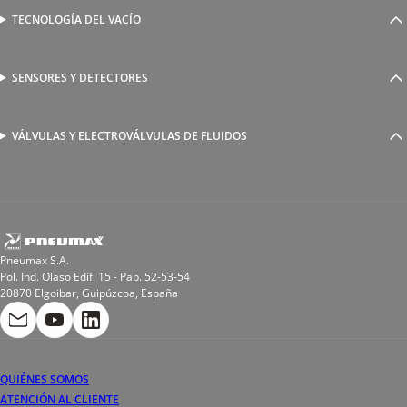
Válvulas complementarias
Racores rápidos
TECNOLOGÍA DEL VACÍO
Ventosas
Racores a compresión
Generadores de Vácio
Reguladores de caudal
Válvulas y electroválvulas
SENSORES Y DETECTORES
Detectores magnéticos
Válvulas y racores funcionales
Sensores y accesorios
Sensores de presión
Racores para soldadura
VÁLVULAS Y ELECTROVÁLVULAS DE FLUIDOS
Electroválvulas de acción directa
Valvulas de esfera
Electroválvulas de mando asistido
Reductores de presión miniaturizados
Electroválvulas de accionamiento mixto
Tubo
Válvula de asiento inclinado
Bobinas
Pneumax S.A.
Pol. Ind. Olaso Edif. 15 - Pab. 52-53-54
20870 Elgoibar, Guipúzcoa, España
QUIÉNES SOMOS
ATENCIÓN AL CLIENTE