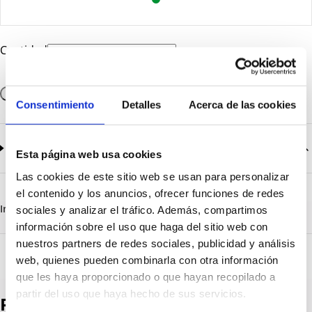
Cantidad
Añadir a la cesta
Consentimiento
Detalles
Acerca de las cookies
Documentación
2
documentos disponibles
Esta página web usa cookies
Las cookies de este sitio web se usan para personalizar
CatalogoGeneral-EN.pdf
Descargar
el contenido y los anuncios, ofrecer funciones de redes
Serie_Ecolight_1390-1391-1392.pdf
Descargar
Información destacada
Detalles técnicos
Vista 3D
sociales y analizar el tráfico. Además, compartimos
información sobre el uso que haga del sitio web con
nuestros partners de redes sociales, publicidad y análisis
web, quienes pueden combinarla con otra información
que les haya proporcionado o que hayan recopilado a
partir del uso que haya hecho de sus servicios.
Productos destacados