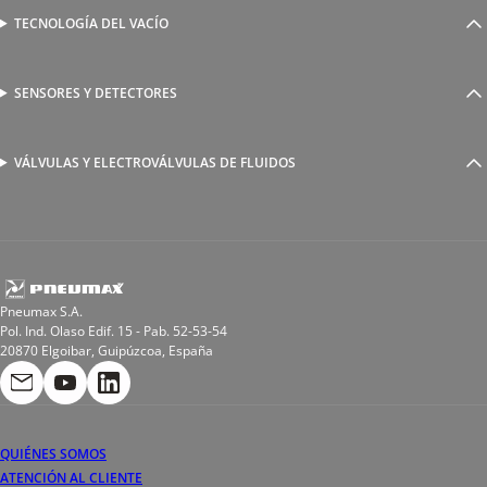
Válvulas complementarias
Racores rápidos
TECNOLOGÍA DEL VACÍO
Ventosas
Racores a compresión
Generadores de Vácio
Reguladores de caudal
Válvulas y electroválvulas
SENSORES Y DETECTORES
Detectores magnéticos
Válvulas y racores funcionales
Sensores y accesorios
Sensores de presión
Racores para soldadura
VÁLVULAS Y ELECTROVÁLVULAS DE FLUIDOS
Electroválvulas de acción directa
Valvulas de esfera
Electroválvulas de mando asistido
Reductores de presión miniaturizados
Electroválvulas de accionamiento mixto
Tubo
Válvula de asiento inclinado
Bobinas
Pneumax S.A.
Pol. Ind. Olaso Edif. 15 - Pab. 52-53-54
20870 Elgoibar, Guipúzcoa, España
QUIÉNES SOMOS
ATENCIÓN AL CLIENTE