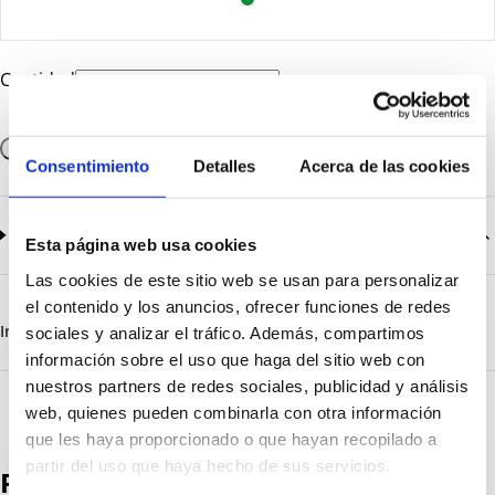
Cantidad
Añadir a la cesta
Consentimiento
Detalles
Acerca de las cookies
Documentación
2
documentos disponibles
Esta página web usa cookies
Las cookies de este sitio web se usan para personalizar
CatalogoGeneral-EN.pdf
Descargar
el contenido y los anuncios, ofrecer funciones de redes
Serie_Ecolight_1390-1391-1392.pdf
Descargar
Información destacada
Detalles técnicos
Vista 3D
sociales y analizar el tráfico. Además, compartimos
información sobre el uso que haga del sitio web con
nuestros partners de redes sociales, publicidad y análisis
web, quienes pueden combinarla con otra información
que les haya proporcionado o que hayan recopilado a
partir del uso que haya hecho de sus servicios.
Productos destacados