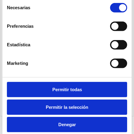
Selección
Necesarias
de
consentimiento
Preferencias
Estadística
Marketing
Permitir todas
1393.63.400.01
Cilindro steel line Ø63 carrera 400 versión base magnético,
juntas PUR y doble efecto
Permitir la selección
Denegar