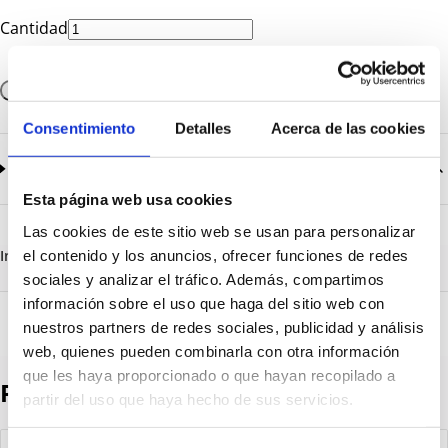
Cantidad
Añadir a la cesta
Consentimiento
Detalles
Acerca de las cookies
Documentación
2
documentos disponibles
Esta página web usa cookies
CatalogoGeneral-EN.pdf
Descargar
Las cookies de este sitio web se usan para personalizar
Serie_1330-1331-1332-1333.pdf
Descargar
Información destacada
Detalles técnicos
Vista 3D
el contenido y los anuncios, ofrecer funciones de redes
sociales y analizar el tráfico. Además, compartimos
información sobre el uso que haga del sitio web con
nuestros partners de redes sociales, publicidad y análisis
web, quienes pueden combinarla con otra información
que les haya proporcionado o que hayan recopilado a
Productos destacados
partir del uso que haya hecho de sus servicios.