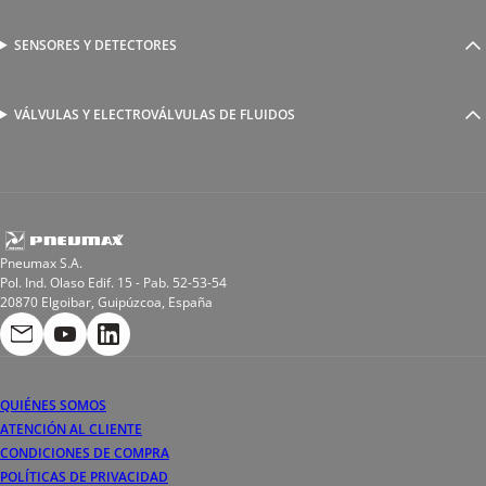
Racores a compresión
Generadores de Vácio
Reguladores de caudal
Válvulas y electroválvulas
SENSORES Y DETECTORES
Detectores magnéticos
Válvulas y racores funcionales
Sensores y accesorios
Sensores de presión
Racores para soldadura
VÁLVULAS Y ELECTROVÁLVULAS DE FLUIDOS
Electroválvulas de acción directa
Valvulas de esfera
Electroválvulas de mando asistido
Reductores de presión miniaturizados
Electroválvulas de accionamiento mixto
Tubo
Válvula de asiento inclinado
Bobinas
Pneumax S.A.
Pol. Ind. Olaso Edif. 15 - Pab. 52-53-54
20870 Elgoibar, Guipúzcoa, España
QUIÉNES SOMOS
ATENCIÓN AL CLIENTE
CONDICIONES DE COMPRA
POLÍTICAS DE PRIVACIDAD