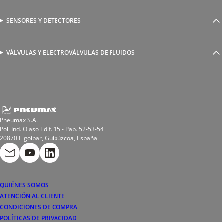
Racores a compresión
Generadores de Vácio
Reguladores de caudal
Válvulas y electroválvulas
SENSORES Y DETECTORES
Detectores magnéticos
Válvulas y racores funcionales
Sensores y accesorios
Sensores de presión
Racores para soldadura
VÁLVULAS Y ELECTROVÁLVULAS DE FLUIDOS
Electroválvulas de acción directa
Valvulas de esfera
Electroválvulas de mando asistido
Reductores de presión miniaturizados
Electroválvulas de accionamiento mixto
Tubo
Válvula de asiento inclinado
Bobinas
Pneumax S.A.
Pol. Ind. Olaso Edif. 15 - Pab. 52-53-54
20870 Elgoibar, Guipúzcoa, España
QUIÉNES SOMOS
ATENCIÓN AL CLIENTE
CONDICIONES DE COMPRA
POLÍTICAS DE PRIVACIDAD