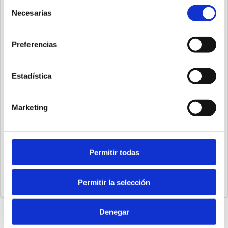
Selección
Necesarias
de
consentimiento
Preferencias
Estadística
Marketing
1540.25.20.03.1
Permitir todas
Cilindro Ecompact Ø25 carrera 20 versión vástago pasante
de acero inoxidable con rosca hembra, magnético y doble
efecto
Permitir la selección
Denegar