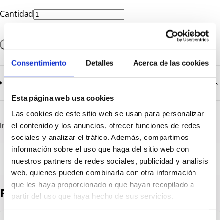
Cantidad
Añadir a la cesta
Consentimiento
Detalles
Acerca de las cookies
Documentación
2
documentos disponibles
Esta página web usa cookies
CatalogoGeneral-EN.pdf
Descargar
Las cookies de este sitio web se usan para personalizar
Serie_1500.pdf
Descargar
Información destacada
Detalles técnicos
Vista 3D
el contenido y los anuncios, ofrecer funciones de redes
sociales y analizar el tráfico. Además, compartimos
información sobre el uso que haga del sitio web con
nuestros partners de redes sociales, publicidad y análisis
web, quienes pueden combinarla con otra información
que les haya proporcionado o que hayan recopilado a
Productos destacados
partir del uso que haya hecho de sus servicios.