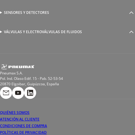
Racores a compresión
Generadores de Vácio
Reguladores de caudal
Válvulas y electroválvulas
SENSORES Y DETECTORES
Detectores magnéticos
Válvulas y racores funcionales
Sensores y accesorios
Sensores de presión
Racores para soldadura
VÁLVULAS Y ELECTROVÁLVULAS DE FLUIDOS
Electroválvulas de acción directa
Valvulas de esfera
Electroválvulas de mando asistido
Reductores de presión miniaturizados
Electroválvulas de accionamiento mixto
Tubo
Válvula de asiento inclinado
Bobinas
Pneumax S.A.
Pol. Ind. Olaso Edif. 15 - Pab. 52-53-54
20870 Elgoibar, Guipúzcoa, España
QUIÉNES SOMOS
ATENCIÓN AL CLIENTE
CONDICIONES DE COMPRA
POLÍTICAS DE PRIVACIDAD