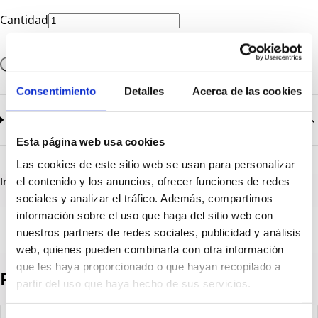
Cantidad
Añadir a la cesta
Consentimiento
Detalles
Acerca de las cookies
Documentación
2
documentos disponibles
Esta página web usa cookies
CatalogoGeneral-EN.pdf
Descargar
Las cookies de este sitio web se usan para personalizar
Serie_1500.pdf
Descargar
Información destacada
Detalles técnicos
Vista 3D
el contenido y los anuncios, ofrecer funciones de redes
sociales y analizar el tráfico. Además, compartimos
información sobre el uso que haga del sitio web con
nuestros partners de redes sociales, publicidad y análisis
web, quienes pueden combinarla con otra información
que les haya proporcionado o que hayan recopilado a
Productos destacados
partir del uso que haya hecho de sus servicios.