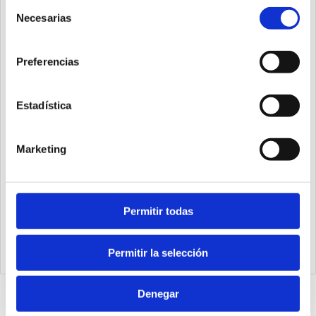
Selección
Necesarias
de
consentimiento
Preferencias
Estadística
Marketing
Permitir todas
1393.63.400.01
Cilindro steel line Ø63 carrera 400 versión base magnético,
juntas PUR y doble efecto
Permitir la selección
Denegar