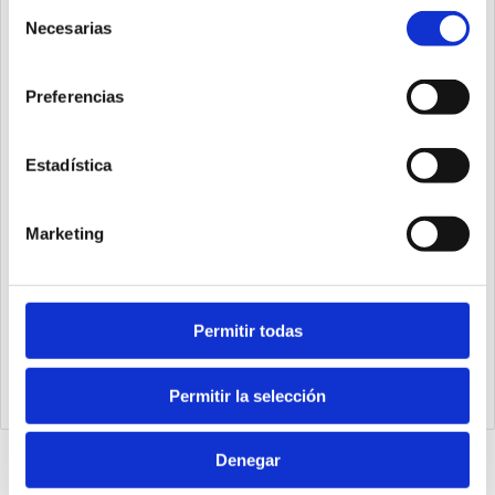
Selección
Necesarias
de
consentimiento
Preferencias
Estadística
Marketing
1540.25.20.03.1
Permitir todas
Cilindro Ecompact Ø25 carrera 20 versión vástago pasante
de acero inoxidable con rosca hembra, magnético y doble
efecto
Permitir la selección
Denegar