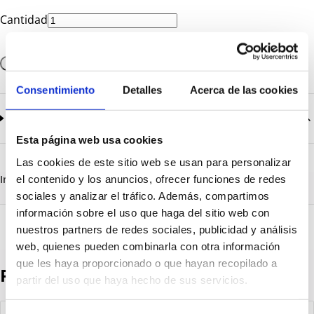
Cantidad
Añadir a la cesta
Consentimiento
Detalles
Acerca de las cookies
Documentación
2
documentos disponibles
Esta página web usa cookies
CatalogoGeneral-EN.pdf
Descargar
Las cookies de este sitio web se usan para personalizar
Serie_1500.pdf
Descargar
Información destacada
Detalles técnicos
Vista 3D
el contenido y los anuncios, ofrecer funciones de redes
sociales y analizar el tráfico. Además, compartimos
información sobre el uso que haga del sitio web con
nuestros partners de redes sociales, publicidad y análisis
web, quienes pueden combinarla con otra información
que les haya proporcionado o que hayan recopilado a
Productos destacados
partir del uso que haya hecho de sus servicios.