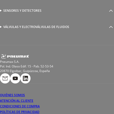
Racores a compresión
Generadores de Vácio
Reguladores de caudal
Válvulas y electroválvulas
SENSORES Y DETECTORES
Detectores magnéticos
Válvulas y racores funcionales
Sensores y accesorios
Sensores de presión
Racores para soldadura
VÁLVULAS Y ELECTROVÁLVULAS DE FLUIDOS
Electroválvulas de acción directa
Valvulas de esfera
Electroválvulas de mando asistido
Reductores de presión miniaturizados
Electroválvulas de accionamiento mixto
Tubo
Válvula de asiento inclinado
Bobinas
Pneumax S.A.
Pol. Ind. Olaso Edif. 15 - Pab. 52-53-54
20870 Elgoibar, Guipúzcoa, España
QUIÉNES SOMOS
ATENCIÓN AL CLIENTE
CONDICIONES DE COMPRA
POLÍTICAS DE PRIVACIDAD