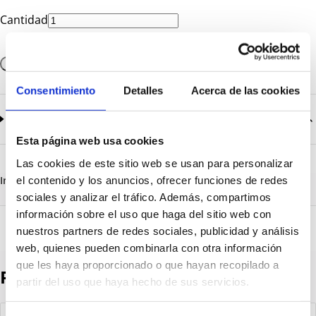
Cantidad
Añadir a la cesta
Consentimiento
Detalles
Acerca de las cookies
Documentación
2
documentos disponibles
Esta página web usa cookies
CatalogoGeneral-EN.pdf
Descargar
Las cookies de este sitio web se usan para personalizar
Serie_1500.pdf
Descargar
Información destacada
Detalles técnicos
Vista 3D
el contenido y los anuncios, ofrecer funciones de redes
sociales y analizar el tráfico. Además, compartimos
información sobre el uso que haga del sitio web con
nuestros partners de redes sociales, publicidad y análisis
web, quienes pueden combinarla con otra información
que les haya proporcionado o que hayan recopilado a
Productos destacados
partir del uso que haya hecho de sus servicios.