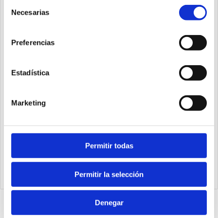
Selección
Necesarias
de
consentimiento
Preferencias
Estadística
Marketing
Permitir todas
K5730.128.48.PN
Módulo PROFINET 128IN-128OUT (48 fijos)
Permitir la selección
Denegar