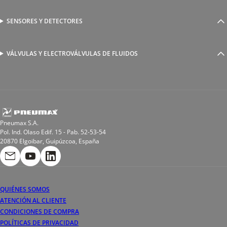
Racores a compresión
Generadores de Vácio
Reguladores de caudal
Válvulas y electroválvulas
SENSORES Y DETECTORES
Detectores magnéticos
Válvulas y racores funcionales
Sensores y accesorios
Sensores de presión
Racores para soldadura
VÁLVULAS Y ELECTROVÁLVULAS DE FLUIDOS
Electroválvulas de acción directa
Valvulas de esfera
Electroválvulas de mando asistido
Reductores de presión miniaturizados
Electroválvulas de accionamiento mixto
Tubo
Válvula de asiento inclinado
Bobinas
Pneumax S.A.
Pol. Ind. Olaso Edif. 15 - Pab. 52-53-54
20870 Elgoibar, Guipúzcoa, España
QUIÉNES SOMOS
ATENCIÓN AL CLIENTE
CONDICIONES DE COMPRA
POLÍTICAS DE PRIVACIDAD