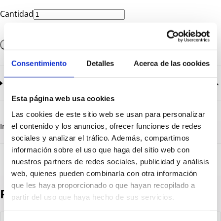
Cantidad
Añadir a la cesta
Consentimiento
Detalles
Acerca de las cookies
Documentación
2
documentos disponibles
Esta página web usa cookies
CatalogoGeneral-EN.pdf
Descargar
Las cookies de este sitio web se usan para personalizar
Serie_1500.pdf
Descargar
Información destacada
Detalles técnicos
Vista 3D
el contenido y los anuncios, ofrecer funciones de redes
sociales y analizar el tráfico. Además, compartimos
información sobre el uso que haga del sitio web con
nuestros partners de redes sociales, publicidad y análisis
web, quienes pueden combinarla con otra información
que les haya proporcionado o que hayan recopilado a
Productos destacados
partir del uso que haya hecho de sus servicios.