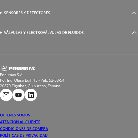
Racores a compresión
Generadores de Vácio
Reguladores de caudal
Válvulas y electroválvulas
SENSORES Y DETECTORES
Detectores magnéticos
Válvulas y racores funcionales
Sensores y accesorios
Sensores de presión
Racores para soldadura
VÁLVULAS Y ELECTROVÁLVULAS DE FLUIDOS
Electroválvulas de acción directa
Valvulas de esfera
Electroválvulas de mando asistido
Reductores de presión miniaturizados
Electroválvulas de accionamiento mixto
Tubo
Válvula de asiento inclinado
Bobinas
Pneumax S.A.
Pol. Ind. Olaso Edif. 15 - Pab. 52-53-54
20870 Elgoibar, Guipúzcoa, España
QUIÉNES SOMOS
ATENCIÓN AL CLIENTE
CONDICIONES DE COMPRA
POLÍTICAS DE PRIVACIDAD