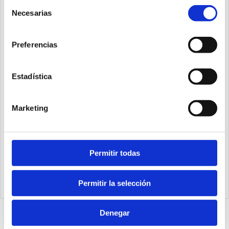
Selección
Necesarias
de
consentimiento
Preferencias
Estadística
Marketing
Permitir todas
1393.63.400.01
Cilindro steel line Ø63 carrera 400 versión base magnético,
juntas PUR y doble efecto
Permitir la selección
Denegar